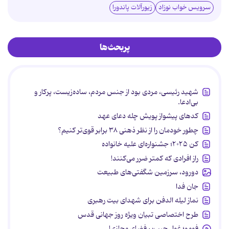
سرویس خواب نوزاد
زیورآلات پاندورا
پربحث‌ها
شهید رئیسی، مردی بود از جنس مردم، ساده‌زیست، پرکار و
بی‌ادعا.
کدهای پیشواز پویش چله دعای عهد
چطور خودمان را از نظر ذهنی ۳۸ برابر قوی‌تر کنیم؟
کن ۲۰۲۵؛ جشنواره‌ای علیه خانواده
راز افرادی که کمتر ضرر می‌کنند!
دورود، سرزمین شگفتی‌های طبیعت
جان فدا
نماز لیله الدفن برای شهدای بیت رهبری
طرح اختصاصی تبیان ویژه روز جهانی قدس
فومو؛ غول جیب‌بر فضای مجازی!