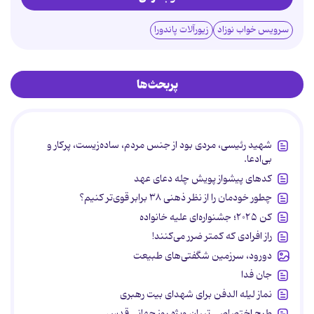
سرویس خواب نوزاد
زیورآلات پاندورا
پربحث‌ها
شهید رئیسی، مردی بود از جنس مردم، ساده‌زیست، پرکار و
بی‌ادعا.
کدهای پیشواز پویش چله دعای عهد
چطور خودمان را از نظر ذهنی ۳۸ برابر قوی‌تر کنیم؟
کن ۲۰۲۵؛ جشنواره‌ای علیه خانواده
راز افرادی که کمتر ضرر می‌کنند!
دورود، سرزمین شگفتی‌های طبیعت
جان فدا
نماز لیله الدفن برای شهدای بیت رهبری
طرح اختصاصی تبیان ویژه روز جهانی قدس