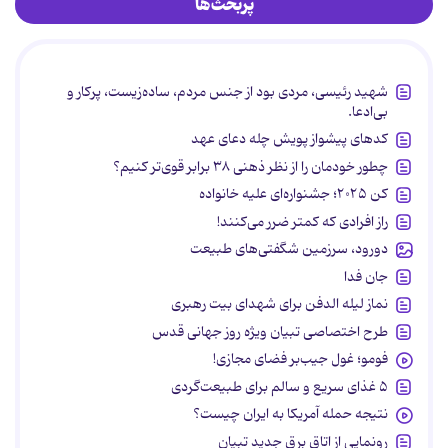
پربحث‌ها
شهید رئیسی، مردی بود از جنس مردم، ساده‌زیست، پرکار و
بی‌ادعا.
کدهای پیشواز پویش چله دعای عهد
چطور خودمان را از نظر ذهنی ۳۸ برابر قوی‌تر کنیم؟
کن ۲۰۲۵؛ جشنواره‌ای علیه خانواده
راز افرادی که کمتر ضرر می‌کنند!
دورود، سرزمین شگفتی‌های طبیعت
جان فدا
نماز لیله الدفن برای شهدای بیت رهبری
طرح اختصاصی تبیان ویژه روز جهانی قدس
فومو؛ غول جیب‌بر فضای مجازی!
۵ غذای سریع و سالم برای طبیعت‌گردی
نتیجه حمله آمریکا به ایران چیست؟
رونمایی از اتاق برق جدید تبیان