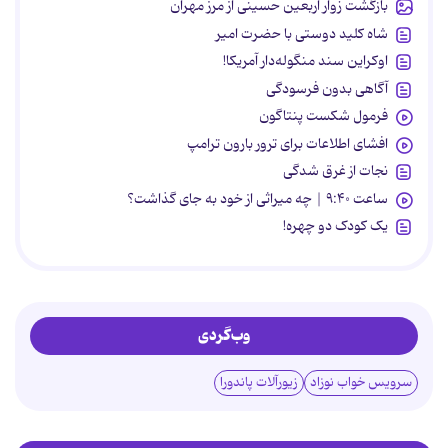
بازگشت زوار اربعین حسینی از مرز مهران
شاه کلید دوستی با حضرت امیر
اوکراین سند منگوله‌دار آمریکا!
آگاهی بدون فرسودگی
فرمول شکست پنتاگون
افشای اطلاعات برای ترور بارون ترامپ
نجات از غرق شدگی
ساعت ۹:۴۰ | چه میراثی از خود به جای گذاشت؟
یک کودک دو چهره!
وب‌گردی
سرویس خواب نوزاد
زیورآلات پاندورا