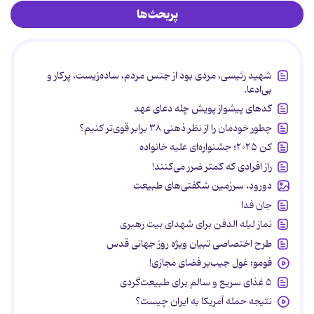
پربحث‌ها
شهید رئیسی، مردی بود از جنس مردم، ساده‌زیست، پرکار و
بی‌ادعا.
کدهای پیشواز پویش چله دعای عهد
چطور خودمان را از نظر ذهنی ۳۸ برابر قوی‌تر کنیم؟
کن ۲۰۲۵؛ جشنواره‌ای علیه خانواده
راز افرادی که کمتر ضرر می‌کنند!
دورود، سرزمین شگفتی‌های طبیعت
جان فدا
نماز لیله الدفن برای شهدای بیت رهبری
طرح اختصاصی تبیان ویژه روز جهانی قدس
فومو؛ غول جیب‌بر فضای مجازی!
۵ غذای سریع و سالم برای طبیعت‌گردی
نتیجه حمله آمریکا به ایران چیست؟