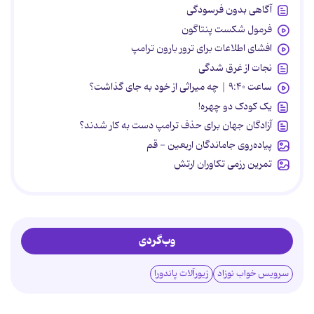
آگاهی بدون فرسودگی
فرمول شکست پنتاگون
افشای اطلاعات برای ترور بارون ترامپ
نجات از غرق شدگی
ساعت ۹:۴۰ | چه میراثی از خود به جای گذاشت؟
یک کودک دو چهره!
آزادگان جهان برای حذف ترامپ دست به کار شدند؟
پیاده‌روی جاماندگان اربعین - قم
تمرین رزمی تکاوران ارتش
وب‌گردی
سرویس خواب نوزاد
زیورآلات پاندورا