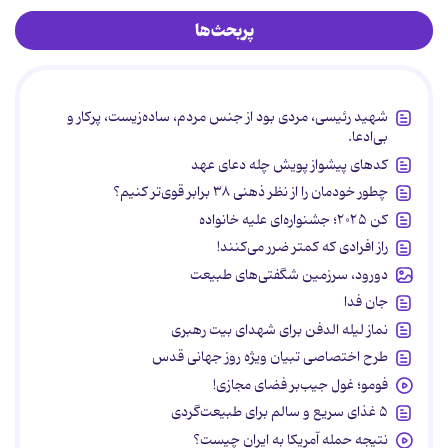
پربحث‌ها
شهید رئیسی، مردی بود از جنس مردم، ساده‌زیست، پرکار و
بی‌ادعا.
کدهای پیشواز پویش چله دعای عهد
چطور خودمان را از نظر ذهنی ۳۸ برابر قوی‌تر کنیم؟
کن ۲۰۲۵؛ جشنواره‌ای علیه خانواده
راز افرادی که کمتر ضرر می‌کنند!
دورود، سرزمین شگفتی‌های طبیعت
جان فدا
نماز لیله الدفن برای شهدای بیت رهبری
طرح اختصاصی تبیان ویژه روز جهانی قدس
فومو؛ غول جیب‌بر فضای مجازی!
۵ غذای سریع و سالم برای طبیعت‌گردی
نتیجه حمله آمریکا به ایران چیست؟