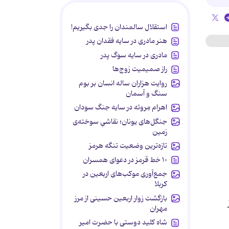
استقلال سالمندان را جدی بگیریم!
هنر مادری در سایه‌ فقدان پدر
مادری در سایه سوگ پدر
راز صمیمیت زوج‌ها
روایت هزاران ساله انسان بر بوم
سنگ و آسمان
اهرام مِروئه در سایه جنگ سودان
جنگل‌های یونان؛ نقاشیِ سوخته‌ی
زمین
تازه‌ترین وضعیت تنگه هرمز
۱۰ خط قرمز در دعوای همسران
جمع‌آوری موکب‌های اربعین در
کربلا
بازگشت زوار اربعین حسینی از مرز
مهران
شاه کلید دوستی با حضرت امیر