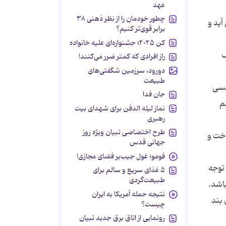
عهد
چطور خودمان را از نظر ذهنی ۳۸
آید و
برابر قوی‌تر کنیم؟
کن ۲۰۲۵؛ جشنواره‌ای علیه خانواده
ف
راز افرادی که کمتر ضرر می‌کنند!
دورود، سرزمین شگفتی‌های
طبیعت
 وقتی کسی
جان فدا
م
نماز لیله الدفن برای شهدای بیت
رهبری
طرح اختصاصی تبیان ویژه روز
اخت و
جهانی قدس
فومو؛ غول جیب‌بر فضای مجازی!
 توجه
۵ غذای سریع و سالم برای
طبیعت‌گردی
اشد.
نتیجه حمله آمریکا به ایران
 بند
چیست؟
رونمایی از اتاق برق جدید تبیان