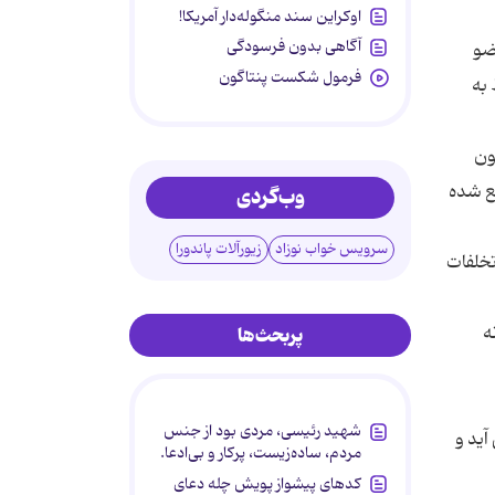
اوکراین سند منگوله‌دار آمریکا!
آگاهی بدون فرسودگی
ضو
فرمول شکست پنتاگون
 به
ون
ع شده
وب‌گردی
سرویس خواب نوزاد
زیورآلات پاندورا
 ها به تخلفات
ه
پربحث‌ها
شهید رئیسی، مردی بود از جنس
آید و
مردم، ساده‌زیست، پرکار و بی‌ادعا.
کدهای پیشواز پویش چله دعای