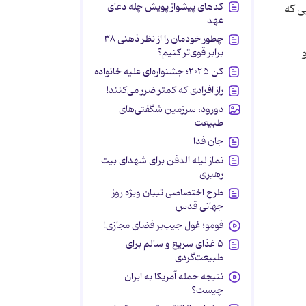
کدهای پیشواز پویش چله دعای
ی که
عهد
چطور خودمان را از نظر ذهنی ۳۸
برابر قوی‌تر کنیم؟
کن ۲۰۲۵؛ جشنواره‌ای علیه خانواده
راز افرادی که کمتر ضرر می‌کنند!
دورود، سرزمین شگفتی‌های
طبیعت
جان فدا
نماز لیله الدفن برای شهدای بیت
رهبری
طرح اختصاصی تبیان ویژه روز
جهانی قدس
فومو؛ غول جیب‌بر فضای مجازی!
۵ غذای سریع و سالم برای
طبیعت‌گردی
نتیجه حمله آمریکا به ایران
چیست؟