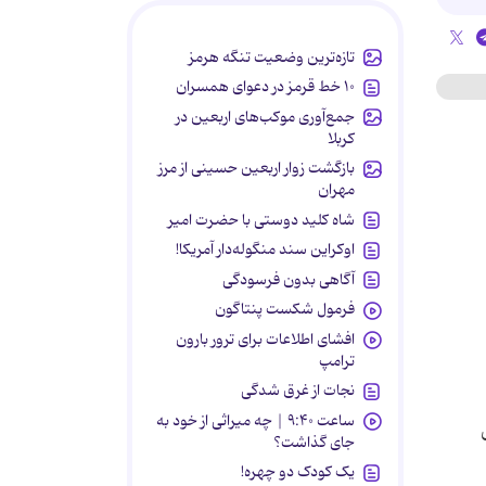
تازه‌ترین وضعیت تنگه هرمز
۱۰ خط قرمز در دعوای همسران
جمع‌آوری موکب‌های اربعین در
کربلا
بازگشت زوار اربعین حسینی از مرز
مهران
شاه کلید دوستی با حضرت امیر
اوکراین سند منگوله‌دار آمریکا!
آگاهی بدون فرسودگی
فرمول شکست پنتاگون
افشای اطلاعات برای ترور بارون
ترامپ
نجات از غرق شدگی
ساعت ۹:۴۰ | چه میراثی از خود به
جای گذاشت؟
یک کودک دو چهره!