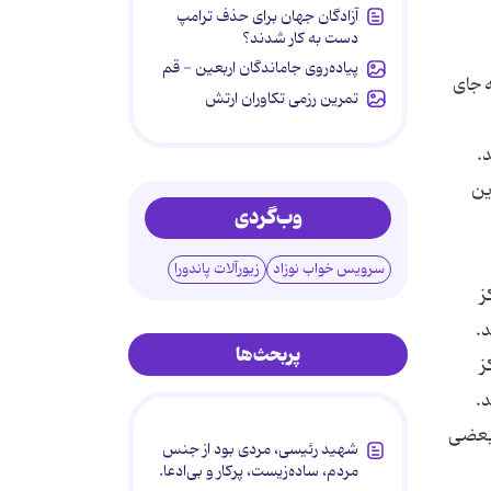
آزادگان جهان برای حذف ترامپ
دست به کار شدند؟
پیاده‌روی جاماندگان اربعین - قم
 جای
تمرین رزمی تکاوران ارتش
ین
وب‌گردی
سرویس خواب نوزاد
زیورآلات پاندورا
ز
پربحث‌ها
ز
 بعضی
شهید رئیسی، مردی بود از جنس
مردم، ساده‌زیست، پرکار و بی‌ادعا.