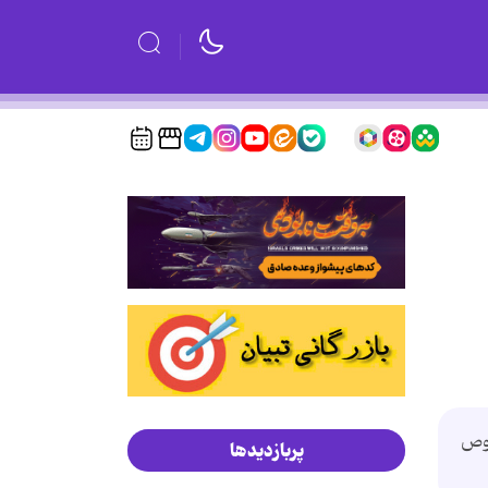
صوص
پربازدیدها