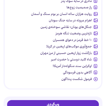
مادری در سایه سوگ پدر
راز صمیمیت زوج‌ها
روایت هزاران ساله انسان بر بوم سنگ و آسمان
اهرام مِروئه در سایه جنگ سودان
جنگل‌های یونان؛ نقاشیِ سوخته‌ی زمین
تازه‌ترین وضعیت تنگه هرمز
۱۰ خط قرمز در دعوای همسران
جمع‌آوری موکب‌های اربعین در کربلا
بازگشت زوار اربعین حسینی از مرز مهران
شاه کلید دوستی با حضرت امیر
اوکراین سند منگوله‌دار آمریکا!
آگاهی بدون فرسودگی
فرمول شکست پنتاگون
وب‌گردی