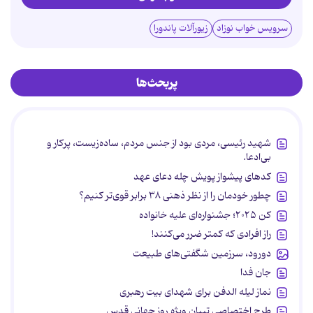
سرویس خواب نوزاد
زیورآلات پاندورا
پربحث‌ها
شهید رئیسی، مردی بود از جنس مردم، ساده‌زیست، پرکار و
بی‌ادعا.
کدهای پیشواز پویش چله دعای عهد
چطور خودمان را از نظر ذهنی ۳۸ برابر قوی‌تر کنیم؟
کن ۲۰۲۵؛ جشنواره‌ای علیه خانواده
راز افرادی که کمتر ضرر می‌کنند!
دورود، سرزمین شگفتی‌های طبیعت
جان فدا
نماز لیله الدفن برای شهدای بیت رهبری
طرح اختصاصی تبیان ویژه روز جهانی قدس