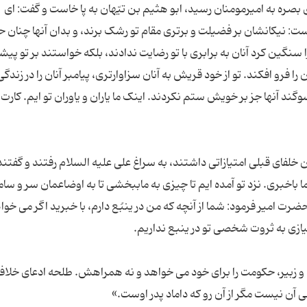
بصره به امیرمومنان رسید، ابو هثیم بن تیّهان به پا خاست و گفت: ای
ت: نیکانشان بر فضیلت و برتری مقام تو رشک برند، و بدان آنها چنان 
ا سنگین کرد آنان به برابری با تو رضایت ندادند، بلکه خواستند بر تو پیش
 فرو افکند. تو از خود قریش به آنان سزاوارتری، پیامبر آنان را در زندگ
گند آنها جز بر خویش ستم نکردند. اینک ما یاران و یاوران تو ایم. کارت را
ما باخبری. نزد تو آمده ایم تا چیزی به ماببخشی تا به اوضاعمان سر و سام
ضرت امیر فرمود: شما از آنچه که من در ینبُع دارم، با خبرید اگر می خوا
ه و زبیر، حکومت را برای خود می خواهد و نه همراهش. طلحه ادعای خلا