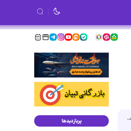
د،
پربازدیدها