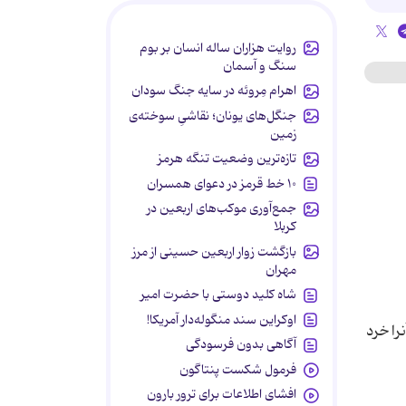
روایت هزاران ساله انسان بر بوم
سنگ و آسمان
اهرام مِروئه در سایه جنگ سودان
جنگل‌های یونان؛ نقاشیِ سوخته‌ی
زمین
تازه‌ترین وضعیت تنگه هرمز
۱۰ خط قرمز در دعوای همسران
جمع‌آوری موکب‌های اربعین در
کربلا
بازگشت زوار اربعین حسینی از مرز
مهران
شاه کلید دوستی با حضرت امیر
اوکراین سند منگوله‌دار آمریکا!
را خرد
آگاهی بدون فرسودگی
فرمول شکست پنتاگون
افشای اطلاعات برای ترور بارون