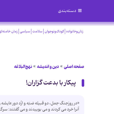
دسته‌بندی
زنان‌وخانواده
کودک‌ونوجوان
سلامت
سیاسی
زمان خامنه‌ای
صفحه اصلی
دین و اندیشه
نهج‌البلاغه
پیكار با بدعت گزاران!
«در روزجنگ جمل، دو قبیله ضبّه و ازُد دور عایشه ر
آنرا خرد می کردند و می بوییدند و می گفتند: سر