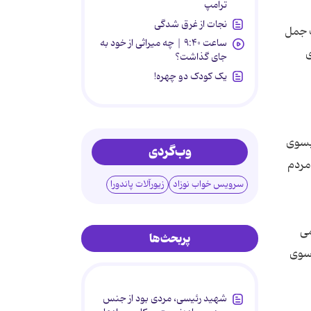
ترامپ
نجات از غرق شدگی
گ جمل
ساعت ۹:۴۰ | چه میراثی از خود به
ی
جای گذاشت؟
یک کودک دو چهره!
 بسوی
وب‌گردی
 مردم
سرویس خواب نوزاد
زیورآلات پاندورا
می
پربحث‌ها
 سوی
شهید رئیسی، مردی بود از جنس