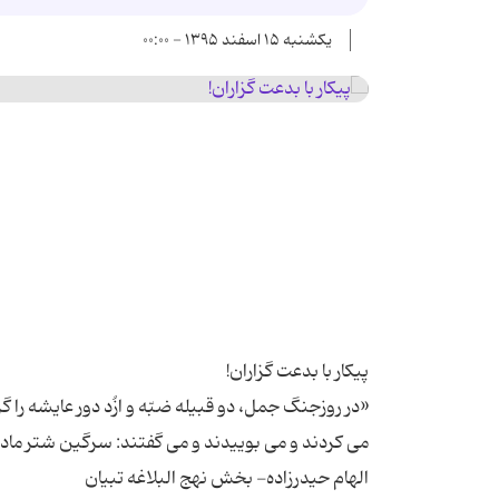
یکشنبه ۱۵ اسفند ۱۳۹۵ - ۰۰:۰۰
«در روزجنگ جمل، دو قبیله ضبّه و ازُد دور عایشه را گر