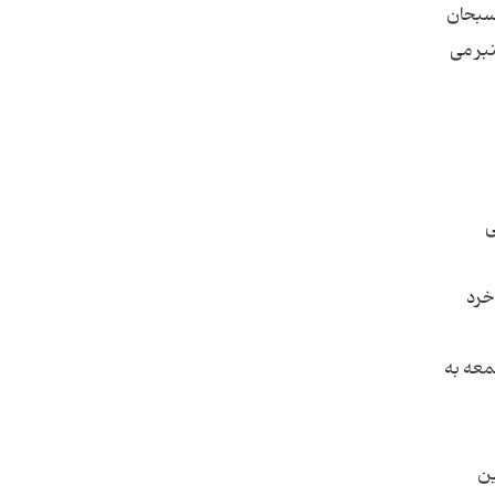
 سبحان
نبر می
ی
 خرد
معه به
ین