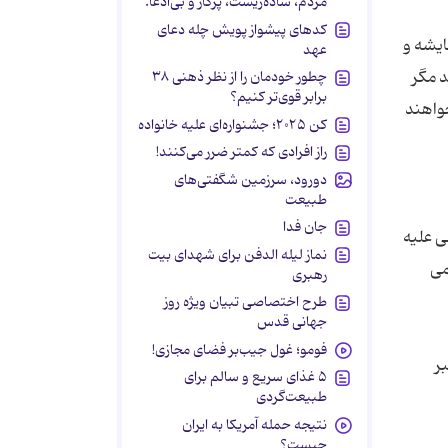
مردم، ساده‌زیست، پرکار و بی‌ادعا.
کدهای پیشواز پویش چله دعای
ایشه و
عهد
د مگر
چطور خودمان را از نظر ذهنی ۳۸
برابر قوی‌تر کنیم؟
خواهند
کن ۲۰۲۵؛ جشنواره‌ای علیه خانواده
راز افرادی که کمتر ضرر می‌کنند!
دورود، سرزمین شگفتی‌های
طبیعت
جان فدا
ی علیه
نماز لیله الدفن برای شهدای بیت
می
رهبری
طرح اختصاصی تبیان ویژه روز
جهانی قدس
فومو؛ غول جیب‌بر فضای مجازی!
ر
۵ غذای سریع و سالم برای
طبیعت‌گردی
نتیجه حمله آمریکا به ایران
چیست؟