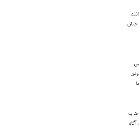
نند
 چنان
می
گردن
ا
ها به
آگاه