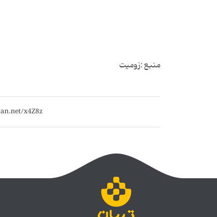
منبع :
زومیت