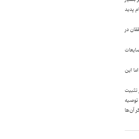
م پدید
قان در
ضایعات
ما این
 تثبیت
 توصیه
 آن‌ها