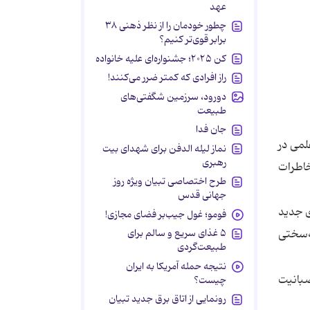
عهد
چطور خودمان را از نظر ذهنی ۳۸
برابر قوی‌تر کنیم؟
کن ۲۰۲۵؛ جشنواره‌ای علیه خانواده
راز افرادی که کمتر ضرر می‌کنند!
دورود، سرزمین شگفتی‌های
طبیعت
جان فدا
لمی در
نماز لیله الدفن برای شهدای بیت
رهبری
خاطرات
طرح اختصاصی تبیان ویژه روز
جهانی قدس
ی جدید
فومو؛ غول جیب‌بر فضای مجازی!
ه‌سختی
۵ غذای سریع و سالم برای
طبیعت‌گردی
نتیجه حمله آمریکا به ایران
صبانیت
چیست؟
رونمایی از اتاق برق جدید تبیان