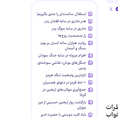
استقلال سالمندان را جدی بگیریم!
هنر مادری در سایه‌ فقدان پدر
مادری در سایه سوگ پدر
راز صمیمیت زوج‌ها
روایت هزاران ساله انسان بر بوم
سنگ و آسمان
اهرام مِروئه در سایه جنگ سودان
جنگل‌های یونان؛ نقاشیِ سوخته‌ی
زمین
تازه‌ترین وضعیت تنگه هرمز
۱۰ خط قرمز در دعوای همسران
جمع‌آوری موکب‌های اربعین در
کربلا
بازگشت زوار اربعین حسینی از مرز
طرات
مهران
خواب
شاه کلید دوستی با حضرت امیر