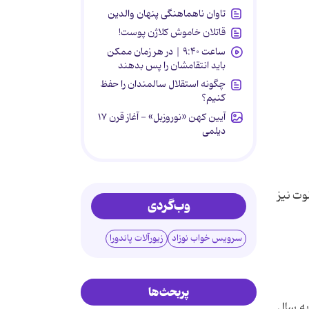
تاوان ناهماهنگی پنهان والدین
قاتلان خاموش کلاژن پوست!
ساعت ۹:۴۰ | در هر زمان ممکن
باید انتقامشان را پس بدهند
چگونه استقلال سالمندان را حفظ
کنیم؟
آیین کهن «نوروزبل» - آغاز قرن ۱۷
دیلمی
 یافت، اکنون در کویر لوت نیز
وب‌گردی
سرویس خواب نوزاد
زیورآلات پاندورا
پربحث‌ها
به سال