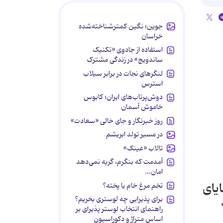
جوین؛ نگین کمترشناخته‌شده
خراسان
استفاده از جادوی «تکنیک
ساندویچ» در زندگی مشترک
لنگرهای نجات در برابر سیلاب
استرس
دوش‌پرتاب‌های ایران؛ کابوس
خاموش آسمان
روز خبرنگار و جای خالی «سعادت»
در مسیر تولد ابریشم
تالاب «عینک»
آمدمت که بنگرم، گریه نمی‌دهد
امان...
یای
تخم مرغ خام یا پخته؟
ارد
برای پذیرایی چه لوستری بخریم؟
راهنمای انتخاب لوستر پذیرای بر
اساس متراژ و دکوراسیون