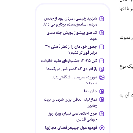
با آنها
شهید رئیسی، مردی بود از جنس
مردم، ساده‌زیست، پرکار و بی‌ادعا.
کدهای پیشواز پویش چله دعای
ب سنگ شباهت داشتند. همچنین تصور می شود ٨٠ درصد از نمونه
عهد
چطور خودمان را از نظر ذهنی ۳۸
برابر قوی‌تر کنیم؟
کن ۲۰۲۵؛ جشنواره‌ای علیه خانواده
مع آوری شده حاوی یک نوع
راز افرادی که کمتر ضرر می‌کنند!
دورود، سرزمین شگفتی‌های
طبیعت
جان فدا
ا برای تایید آن به
نماز لیله الدفن برای شهدای بیت
رهبری
طرح اختصاصی تبیان ویژه روز
جهانی قدس
فومو؛ غول جیب‌بر فضای مجازی!