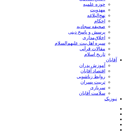
حوزه علمیه
مهدویت
نهج‌البلاغه
احکام
صحیفه سجادیه
پرسش و پاسخ دینی
اخلاق‌مداری
سیره اهل‌بیت علیهم‌السلام
مقالات قرآنی
تاریخ اسلام
آقایان
آموزش پدران
اقتصاد آقایان
روابط زناشویی
تربیت پسران
سربازی
سلامت آقایان
نیوزیک