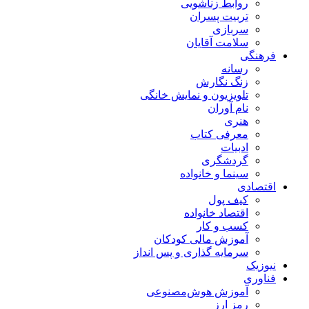
روابط زناشویی
تربیت پسران
سربازی
سلامت آقایان
فرهنگی
رسانه
زنگ نگارش
تلویزیون و نمایش خانگی
نام آوران
هنری
معرفی کتاب
ادبیات
گردشگری
سینما و خانواده
اقتصادی
کیف پول
اقتصاد خانواده
کسب و کار
آموزش مالی کودکان
سرمایه گذاری و پس انداز
نیوزیک
فناوری
آموزش هوش‌مصنوعی
رمز ارز