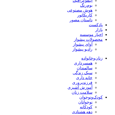
اینفوگرافیک
بوم‌رنگ
هوش مصنوعی
کاریکاتور
داستان مصور
پادکست
بازار
اخبار موسسه
محصولات پیشواز
آوای پیشواز
رادیو پیشواز
زنان‌وخانواده
همسرداری
سالمندان
سبک زندگی
خانه داری
فرزندپروری
آموزش آشپزی
سلامت زنان
کودک‌ونوجوان
نوجوانان
کودکانه
دهه هشتادی