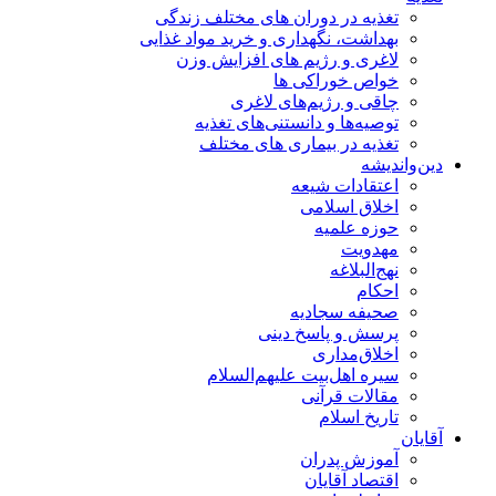
تغذیه در دوران های مختلف زندگی
بهداشت، نگهداری و خرید مواد غذایی
لاغری و رژیم های افزایش وزن
خواص خوراكی ها
چاقی و رژیم‌های لاغری
توصیه‌ها و دانستنی‌های تغذیه
تغذیه در بیماری های مختلف
دین‌واندیشه
اعتقادات شیعه
اخلاق اسلامی
حوزه علمیه
مهدویت
نهج‌البلاغه
احکام
صحیفه سجادیه
پرسش و پاسخ دینی
اخلاق‌مداری
سیره اهل‌بیت علیهم‌السلام
مقالات قرآنی
تاریخ اسلام
آقایان
آموزش پدران
اقتصاد آقایان