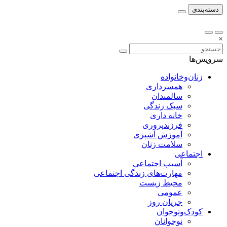
دسته‌بندی
×
سرویس‌ها
زنان‌وخانواده
همسرداری
سالمندان
سبک زندگی
خانه داری
فرزندپروری
آموزش آشپزی
سلامت زنان
اجتماعی
آسیب اجتماعی
مهارت‌های زندگی اجتماعی
محیط زیست
عمومی
جریان روز
کودک‌ونوجوان
نوجوانان