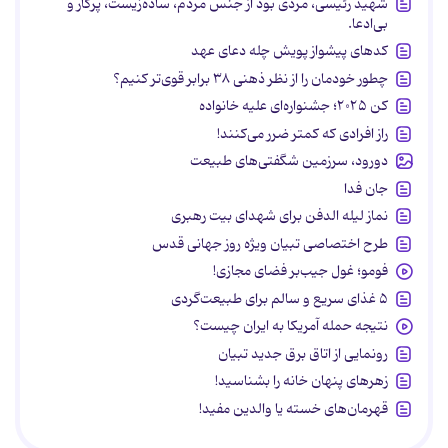
شهید رئیسی، مردی بود از جنس مردم، ساده‌زیست، پرکار و
بی‌ادعا.
کدهای پیشواز پویش چله دعای عهد
چطور خودمان را از نظر ذهنی ۳۸ برابر قوی‌تر کنیم؟
کن ۲۰۲۵؛ جشنواره‌ای علیه خانواده
راز افرادی که کمتر ضرر می‌کنند!
دورود، سرزمین شگفتی‌های طبیعت
جان فدا
نماز لیله الدفن برای شهدای بیت رهبری
طرح اختصاصی تبیان ویژه روز جهانی قدس
فومو؛ غول جیب‌بر فضای مجازی!
۵ غذای سریع و سالم برای طبیعت‌گردی
نتیجه حمله آمریکا به ایران چیست؟
رونمایی از اتاق برق جدید تبیان
زهرهای پنهان خانه را بشناسید!
قهرمان‌های خسته یا والدین مفید!