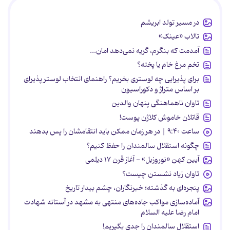
در مسیر تولد ابریشم
تالاب «عینک»
آمدمت که بنگرم، گریه نمی‌دهد امان...
تخم مرغ خام یا پخته؟
برای پذیرایی چه لوستری بخریم؟ راهنمای انتخاب لوستر پذیرای
بر اساس متراژ و دکوراسیون
تاوان ناهماهنگی پنهان والدین
قاتلان خاموش کلاژن پوست!
ساعت ۹:۴۰ | در هر زمان ممکن باید انتقامشان را پس بدهند
چگونه استقلال سالمندان را حفظ کنیم؟
آیین کهن «نوروزبل» - آغاز قرن ۱۷ دیلمی
تاوان زیاد نشستن چیست؟
پنجره‌ای به گذشته؛ خبرنگاران، چشم بیدار تاریخ
آماده‌سازی مواکب جاده‌های منتهی به مشهد در آستانه شهادت
امام رضا علیه السلام
استقلال سالمندان را جدی بگیریم!