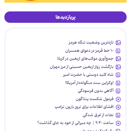
پربازدیدها
تازه‌ترین وضعیت تنگه هرمز
۱۰ خط قرمز در دعوای همسران
جمع‌آوری موکب‌های اربعین در کربلا
بازگشت زوار اربعین حسینی از مرز مهران
شاه کلید دوستی با حضرت امیر
اوکراین سند منگوله‌دار آمریکا!
آگاهی بدون فرسودگی
فرمول شکست پنتاگون
افشای اطلاعات برای ترور بارون ترامپ
نجات از غرق شدگی
ساعت ۹:۴۰ | چه میراثی از خود به جای گذاشت؟