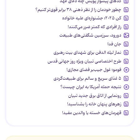
کدهای پیشواز پویش چله دعای عهد
چطور خودمان را از نظر ذهنی ۳۸ برابر قوی‌تر کنیم؟
کن ۲۰۲۵؛ جشنواره‌ای علیه خانواده
راز افرادی که کمتر ضرر می‌کنند!
دورود، سرزمین شگفتی‌های طبیعت
جان فدا
نماز لیله الدفن برای شهدای بیت رهبری
طرح اختصاصی تبیان ویژه روز جهانی قدس
فومو؛ غول جیب‌بر فضای مجازی!
۵ غذای سریع و سالم برای طبیعت‌گردی
نتیجه حمله آمریکا به ایران چیست؟
رونمایی از اتاق برق جدید تبیان
زهرهای پنهان خانه را بشناسید!
قهرمان‌های خسته یا والدین مفید!