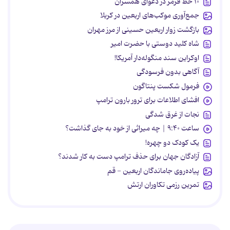
۱۰ خط قرمز در دعوای همسران
جمع‌آوری موکب‌های اربعین در کربلا
بازگشت زوار اربعین حسینی از مرز مهران
شاه کلید دوستی با حضرت امیر
اوکراین سند منگوله‌دار آمریکا!
آگاهی بدون فرسودگی
فرمول شکست پنتاگون
افشای اطلاعات برای ترور بارون ترامپ
نجات از غرق شدگی
ساعت ۹:۴۰ | چه میراثی از خود به جای گذاشت؟
یک کودک دو چهره!
آزادگان جهان برای حذف ترامپ دست به کار شدند؟
پیاده‌روی جاماندگان اربعین - قم
تمرین رزمی تکاوران ارتش