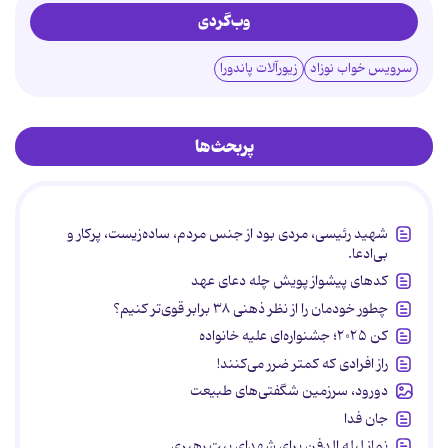
وب‌گردی
سرویس خواب نوزاد
زیورآلات پاندورا
پربحث‌ها
شهید رئیسی، مردی بود از جنس مردم، ساده‌زیست، پرکار و
بی‌ادعا.
کدهای پیشواز پویش چله دعای عهد
چطور خودمان را از نظر ذهنی ۳۸ برابر قوی‌تر کنیم؟
کن ۲۰۲۵؛ جشنواره‌ای علیه خانواده
راز افرادی که کمتر ضرر می‌کنند!
دورود، سرزمین شگفتی‌های طبیعت
جان فدا
نماز لیله الدفن برای شهدای بیت رهبری