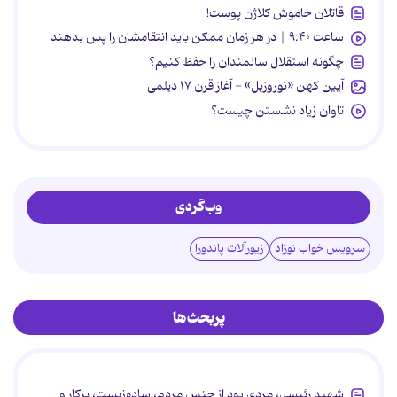
قاتلان خاموش کلاژن پوست!
ساعت ۹:۴۰ | در هر زمان ممکن باید انتقامشان را پس بدهند
چگونه استقلال سالمندان را حفظ کنیم؟
آیین کهن «نوروزبل» - آغاز قرن ۱۷ دیلمی
تاوان زیاد نشستن چیست؟
وب‌گردی
سرویس خواب نوزاد
زیورآلات پاندورا
پربحث‌ها
شهید رئیسی، مردی بود از جنس مردم، ساده‌زیست، پرکار و