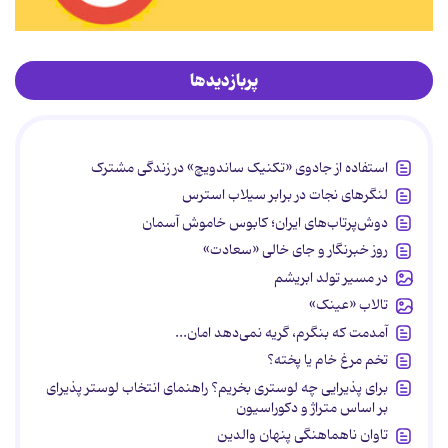
پربازدیدها
استفاده از جادوی «تکنیک ساندویچ» در زندگی مشترک
لنگرهای نجات در برابر سیلاب استرس
دوش‌پرتاب‌های ایران؛ کابوس خاموش آسمان
روز خبرنگار و جای خالی «سعادت»
در مسیر تولد ابریشم
تالاب «عینک»
آمدمت که بنگرم، گریه نمی‌دهد امان...
تخم مرغ خام یا پخته؟
برای پذیرایی چه لوستری بخریم؟ راهنمای انتخاب لوستر پذیرای
بر اساس متراژ و دکوراسیون
تاوان ناهماهنگی پنهان والدین