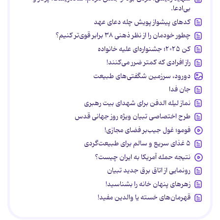
بی‌ادعا.
کدهای پیشواز پویش چله دعای عهد
چطور خودمان را از نظر ذهنی ۳۸ برابر قوی‌تر کنیم؟
کن ۲۰۲۵؛ جشنواره‌ای علیه خانواده
راز افرادی که کمتر ضرر می‌کنند!
دورود، سرزمین شگفتی‌های طبیعت
جان فدا
نماز لیله الدفن برای شهدای بیت رهبری
طرح اختصاصی تبیان ویژه روز جهانی قدس
فومو؛ غول جیب‌بر فضای مجازی!
۵ غذای سریع و سالم برای طبیعت‌گردی
نتیجه حمله آمریکا به ایران چیست؟
رونمایی از اتاق برق جدید تبیان
زهرهای پنهان خانه را بشناسید!
قهرمان‌های خسته یا والدین مفید!