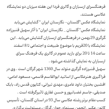
فرهنگسرای ارسباران و گالری فردا این هفته میزبان دو نمایشگاه
نمایشگاه عکس" گلستان _ نگارستان ایران" با آثار سهیل قنبرزاده
ُگرگری 29بهمن در فرهنگسرای ارسباران گشایش می‌یابد . این
نمایشگاه با 20فریم با موضوع طبیعت و اجتماعی تا 8 اسفند
ساعت 14 تا 20 برای بازید عموم در گالری یک فرهنگ سرای
سهیل قنبرزاده گُرگری متولد سال 1360 شهر گرگان است . وی در
فراگیری هنرعکاسی از اساتید ابوالقاسم قاسمی، مسعود امامی،
افشین بختیار، داود عامری، مهدی تیرانی، کتایون قدس راد، بابک
کسب مقام برتر رشته عکاسی سال 93 در استان گلستان، تأسیس
کانون عکس انجمن سینمای جوان گرگان، مسئولیت برگزاری