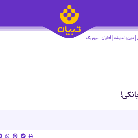
دین‌واندیشه
آقایان
نیوزیک
انکی!