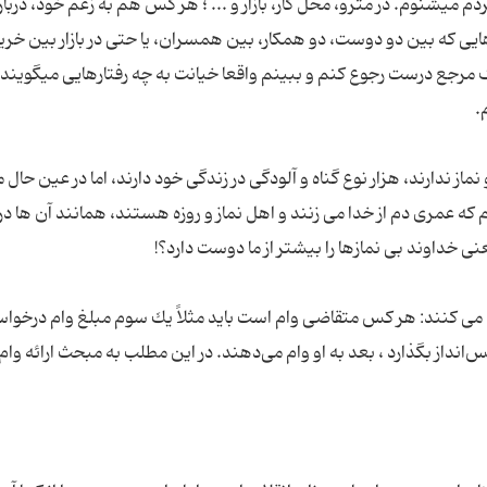
م مى‏شنوم. در مترو، محل کار، بازار و ... ؛ هر کس هم به زعم خود، دربا
هایی که بین دو دوست، دو همکار، بین همسران، یا حتی در بازار بین خرید
یک مرجع درست رجوع کنم و ببینم واقعا خیانت به چه رفتارهایی مى‏گویند 
 نماز ندارند، هزار نوع گناه و آلودگی در زندگی خود دارند، اما در عین حا
م که عمری دم از خدا می زنند و اهل نماز و روزه هستند، همانند آن ها در 
ی كنند: هر كس متقاضی وام است باید مثلاً یك سوم مبلغ وام درخواست
نداز بگذارد ، بعد به او وام می‌دهند. در این مطلب به مبحث ارائه وام ه