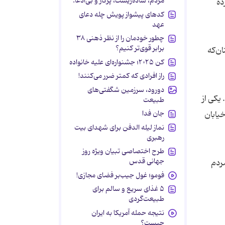
مردم، ساده‌زیست، پرکار و بی‌ادعا.
ده
کدهای پیشواز پویش چله دعای
عهد
چطور خودمان را از نظر ذهنی ۳۸
برابر قوی‌تر کنیم؟
ان‌که
کن ۲۰۲۵؛ جشنواره‌ای علیه خانواده
راز افرادی که کمتر ضرر می‌کنند!
دورود، سرزمین شگفتی‌های
یکی از
طبیعت
جان فدا
یابان
نماز لیله الدفن برای شهدای بیت
رهبری
طرح اختصاصی تبیان ویژه روز
جهانی قدس
ردم
فومو؛ غول جیب‌بر فضای مجازی!
۵ غذای سریع و سالم برای
طبیعت‌گردی
نتیجه حمله آمریکا به ایران
چیست؟