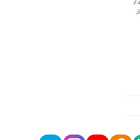
 از
ر