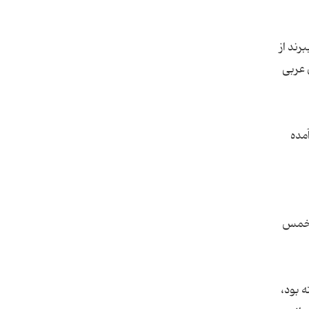
رند از
 عربی
مده
و خمس
ه بود،