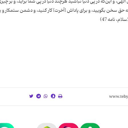
هى، و این‌كه در پى دنیا نباشید هرچند دنیا در پى شما برآید، و بر چیزى
ه حق سخن بگویید، و براى پاداش [آخرت] كار كنید، و دشمن ستمكار و یا