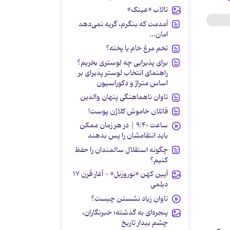
تالاب «عینک»
آمدمت که بنگرم، گریه نمی‌دهد
امان...
تخم مرغ خام یا پخته؟
برای پذیرایی چه لوستری بخریم؟
راهنمای انتخاب لوستر پذیرای بر
اساس متراژ و دکوراسیون
تاوان ناهماهنگی پنهان والدین
قاتلان خاموش کلاژن پوست!
ساعت ۹:۴۰ | در هر زمان ممکن
باید انتقامشان را پس بدهند
چگونه استقلال سالمندان را حفظ
کنیم؟
آیین کهن «نوروزبل» - آغاز قرن ۱۷
دیلمی
تاوان زیاد نشستن چیست؟
پنجره‌ای به گذشته؛ خبرنگاران،
چشم بیدار تاریخ