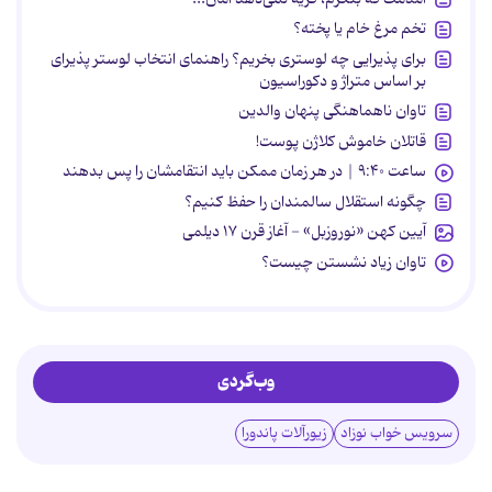
تخم مرغ خام یا پخته؟
برای پذیرایی چه لوستری بخریم؟ راهنمای انتخاب لوستر پذیرای
بر اساس متراژ و دکوراسیون
تاوان ناهماهنگی پنهان والدین
قاتلان خاموش کلاژن پوست!
ساعت ۹:۴۰ | در هر زمان ممکن باید انتقامشان را پس بدهند
چگونه استقلال سالمندان را حفظ کنیم؟
آیین کهن «نوروزبل» - آغاز قرن ۱۷ دیلمی
تاوان زیاد نشستن چیست؟
وب‌گردی
سرویس خواب نوزاد
زیورآلات پاندورا