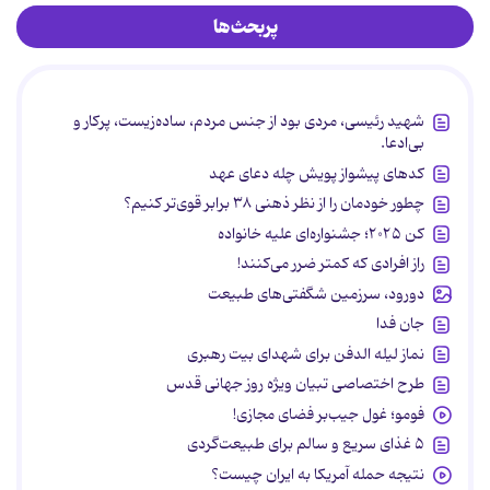
پربحث‌ها
شهید رئیسی، مردی بود از جنس مردم، ساده‌زیست، پرکار و
بی‌ادعا.
کدهای پیشواز پویش چله دعای عهد
چطور خودمان را از نظر ذهنی ۳۸ برابر قوی‌تر کنیم؟
کن ۲۰۲۵؛ جشنواره‌ای علیه خانواده
راز افرادی که کمتر ضرر می‌کنند!
دورود، سرزمین شگفتی‌های طبیعت
جان فدا
نماز لیله الدفن برای شهدای بیت رهبری
طرح اختصاصی تبیان ویژه روز جهانی قدس
فومو؛ غول جیب‌بر فضای مجازی!
۵ غذای سریع و سالم برای طبیعت‌گردی
نتیجه حمله آمریکا به ایران چیست؟