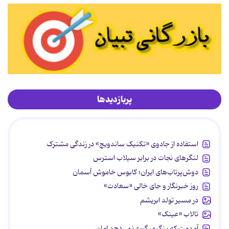
پربازدیدها
استفاده از جادوی «تکنیک ساندویچ» در زندگی مشترک
لنگرهای نجات در برابر سیلاب استرس
دوش‌پرتاب‌های ایران؛ کابوس خاموش آسمان
روز خبرنگار و جای خالی «سعادت»
در مسیر تولد ابریشم
تالاب «عینک»
آمدمت که بنگرم، گریه نمی‌دهد امان...