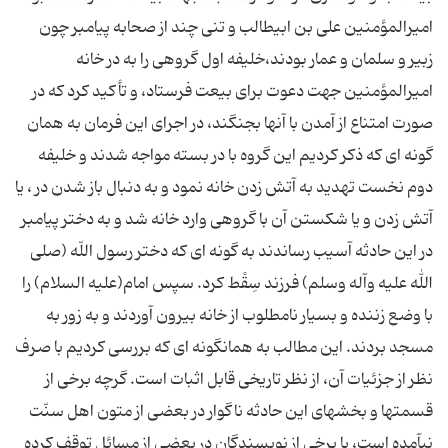
امیرالمؤمنین علی بن ابیطالب و تنی چند از صحابه پیامبر چون
زبیر و سلمان و عمار بودند،خلیفه اول گروهی را به در خانه
امیرالمؤمنین جهت دعوت برای بیعت فرستاد، و تأکید کرد که در
صورت امتناع از آمدن با آنها بجنگند، در اجرای این فرمان به همان
گونه ای که ذکر کردیم این گروه با در بسته مواجه شدند و خلیفه
دوم نخست تهدید به آتش زدن خانه نمود و به دنبال باز شدن در ، یا
آتش زدن و یا شکستن آن با گروهی وارد خانه شد و به دختر پیامبر
در این حادثه آسیب رساندند به گونه ای که دختر رسول اللّه (صلی
الله علیه وآله وسلم) فرزند سِقْط کرد. سپس امام(علیه السلام) را
با وضع زننده و بسیار نامطلوب از خانه بیرون آوردند و به زور به
مسجد بردند. این مطالب به همانگونه ای که بررسی کردیم با صرف
نظر از جزئیات آن، از نظر تاریخی قابل اثبات است. گرچه برخی از
قسمتها و بخشهای این حادثه ناگوار در بعضی از متون اهل سنّت
نیآمده است، یا برخی از نویسندگان در بعضی از مسائل توقف کرده