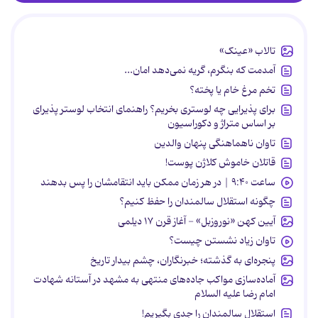
تالاب «عینک»
آمدمت که بنگرم، گریه نمی‌دهد امان...
تخم مرغ خام یا پخته؟
برای پذیرایی چه لوستری بخریم؟ راهنمای انتخاب لوستر پذیرای
بر اساس متراژ و دکوراسیون
تاوان ناهماهنگی پنهان والدین
قاتلان خاموش کلاژن پوست!
ساعت ۹:۴۰ | در هر زمان ممکن باید انتقامشان را پس بدهند
چگونه استقلال سالمندان را حفظ کنیم؟
آیین کهن «نوروزبل» - آغاز قرن ۱۷ دیلمی
تاوان زیاد نشستن چیست؟
پنجره‌ای به گذشته؛ خبرنگاران، چشم بیدار تاریخ
آماده‌سازی مواکب جاده‌های منتهی به مشهد در آستانه شهادت
امام رضا علیه السلام
استقلال سالمندان را جدی بگیریم!