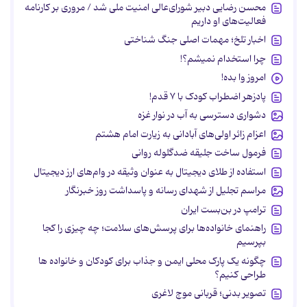
محسن رضایی دبیر شورای‌عالی امنیت ملی شد / مروری بر کارنامه
فعالیت‌های او داریم
اخبار تلخ؛ مهمات اصلی جنگ شناختی
چرا استخدام نمیشم؟!
امروز وا بده!
پادزهر اضطراب کودک با ۷ قدم!
دشواری دسترسی به آب در نوار غزه
اعزام زائر اولی‌های آبادانی به زیارت امام هشتم
فرمول ساخت جلیقه ضدگلوله روانی
استفاده از طلای دیجیتال به عنوان وثیقه در وام‌های ارز دیجیتال
مراسم تجلیل از شهدای رسانه و پاسداشت روز خبرنگار
ترامپ در بن‌بست ایران
راهنمای خانواده‌ها برای پرسش‌های سلامت؛ چه چیزی را کجا
بپرسیم
چگونه یک پارک محلی ایمن و جذاب برای کودکان و خانواده ها
طراحی کنیم؟
تصویر بدنی؛ قربانی موج لاغری