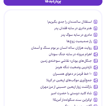
پربازدیدها
استقلال سالمندان را جدی بگیریم!
هنر مادری در سایه‌ فقدان پدر
مادری در سایه سوگ پدر
راز صمیمیت زوج‌ها
روایت هزاران ساله انسان بر بوم سنگ و آسمان
اهرام مِروئه در سایه جنگ سودان
جنگل‌های یونان؛ نقاشیِ سوخته‌ی زمین
تازه‌ترین وضعیت تنگه هرمز
۱۰ خط قرمز در دعوای همسران
جمع‌آوری موکب‌های اربعین در کربلا
بازگشت زوار اربعین حسینی از مرز مهران
شاه کلید دوستی با حضرت امیر
اوکراین سند منگوله‌دار آمریکا!