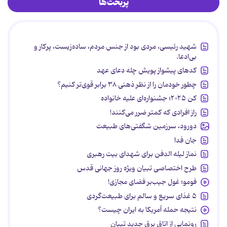
پربحث‌ها
شهید رئیسی، مردی بود از جنس مردم، ساده‌زیست، پرکار و
بی‌ادعا.
کدهای پیشواز پویش چله دعای عهد
چطور خودمان را از نظر ذهنی ۳۸ برابر قوی‌تر کنیم؟
کن ۲۰۲۵؛ جشنواره‌ای علیه خانواده
راز افرادی که کمتر ضرر می‌کنند!
دورود، سرزمین شگفتی‌های طبیعت
جان فدا
نماز لیله الدفن برای شهدای بیت رهبری
طرح اختصاصی تبیان ویژه روز جهانی قدس
فومو؛ غول جیب‌بر فضای مجازی!
۵ غذای سریع و سالم برای طبیعت‌گردی
نتیجه حمله آمریکا به ایران چیست؟
رونمایی از اتاق برق جدید تبیان