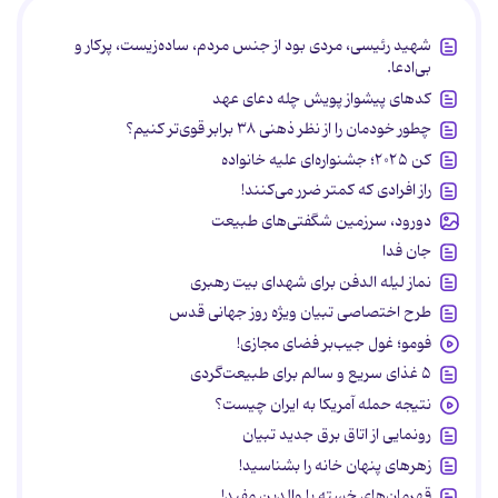
شهید رئیسی، مردی بود از جنس مردم، ساده‌زیست، پرکار و
بی‌ادعا.
کدهای پیشواز پویش چله دعای عهد
چطور خودمان را از نظر ذهنی ۳۸ برابر قوی‌تر کنیم؟
کن ۲۰۲۵؛ جشنواره‌ای علیه خانواده
راز افرادی که کمتر ضرر می‌کنند!
دورود، سرزمین شگفتی‌های طبیعت
جان فدا
نماز لیله الدفن برای شهدای بیت رهبری
طرح اختصاصی تبیان ویژه روز جهانی قدس
فومو؛ غول جیب‌بر فضای مجازی!
۵ غذای سریع و سالم برای طبیعت‌گردی
نتیجه حمله آمریکا به ایران چیست؟
رونمایی از اتاق برق جدید تبیان
زهرهای پنهان خانه را بشناسید!
قهرمان‌های خسته یا والدین مفید!