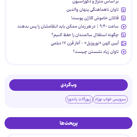
بر اساس متراژ و دکوراسیون
تاوان ناهماهنگی پنهان والدین
قاتلان خاموش کلاژن پوست!
ساعت ۹:۴۰ | در هر زمان ممکن باید انتقامشان را پس بدهند
چگونه استقلال سالمندان را حفظ کنیم؟
آیین کهن «نوروزبل» - آغاز قرن ۱۷ دیلمی
تاوان زیاد نشستن چیست؟
وب‌گردی
سرویس خواب نوزاد
زیورآلات پاندورا
پربحث‌ها