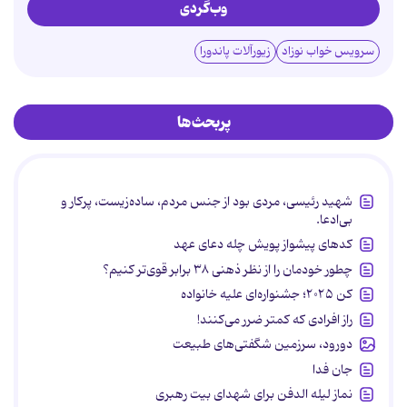
وب‌گردی
سرویس خواب نوزاد
زیورآلات پاندورا
پربحث‌ها
شهید رئیسی، مردی بود از جنس مردم، ساده‌زیست، پرکار و
بی‌ادعا.
کدهای پیشواز پویش چله دعای عهد
چطور خودمان را از نظر ذهنی ۳۸ برابر قوی‌تر کنیم؟
کن ۲۰۲۵؛ جشنواره‌ای علیه خانواده
راز افرادی که کمتر ضرر می‌کنند!
دورود، سرزمین شگفتی‌های طبیعت
جان فدا
نماز لیله الدفن برای شهدای بیت رهبری