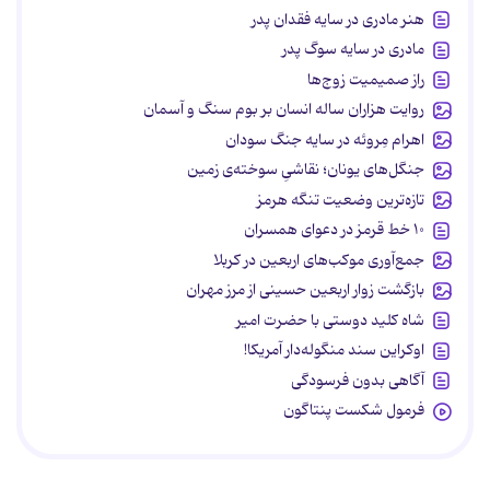
هنر مادری در سایه‌ فقدان پدر
مادری در سایه سوگ پدر
راز صمیمیت زوج‌ها
روایت هزاران ساله انسان بر بوم سنگ و آسمان
اهرام مِروئه در سایه جنگ سودان
جنگل‌های یونان؛ نقاشیِ سوخته‌ی زمین
تازه‌ترین وضعیت تنگه هرمز
۱۰ خط قرمز در دعوای همسران
جمع‌آوری موکب‌های اربعین در کربلا
بازگشت زوار اربعین حسینی از مرز مهران
شاه کلید دوستی با حضرت امیر
اوکراین سند منگوله‌دار آمریکا!
آگاهی بدون فرسودگی
فرمول شکست پنتاگون