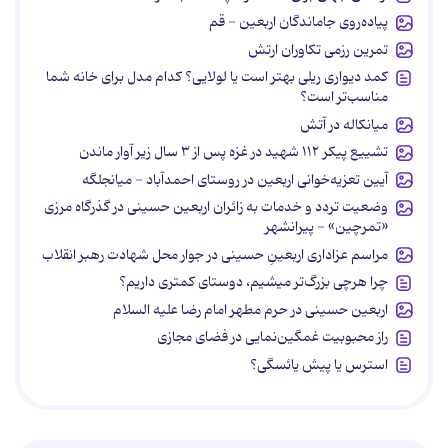
پیاده‌روی جاماندگان اربعین - قم
تمرین رزمی تکاوران ارتش
کمد دیواری ریلی بهتر است یا لولایی؟ کدام مدل برای خانه شما
مناسب‌تر است؟
میانکاله در آتش
تشییع پیکر ۱۱۲ شهید در غزه پس از ۳ سال زیر آوار ماندن
آیین تعزیه‌خوانی اربعین در روستای احمدآباد - میانجلگه
وضعیت تردد و خدمات به زائران اربعین حسینی در گذرگاه مرزی
«تمرچین» - پیرانشهر
مراسم عزاداری اربعینِ حسینی در جوار محل شهادت رهبر انقلاب
چرا هرچی بزرگ‌تر میشیم، دوستای کمتری داریم؟
اربعین حسینی در حرم مطهر امام رضا علیه السلام
راز محبوبیت غمگین‌نمایی در فضای مجازی
استرس یا پیش یائسگی؟