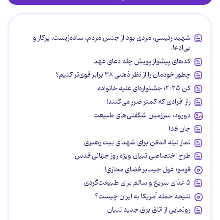
شهید رئیسی، مردی بود از جنس مردم، ساده‌زیست، پرکار و
بی‌ادعا.
کدهای پیشواز پویش چله دعای عهد
چطور خودمان را از نظر ذهنی ۳۸ برابر قوی‌تر کنیم؟
کن ۲۰۲۵؛ جشنواره‌ای علیه خانواده
راز افرادی که کمتر ضرر می‌کنند!
دورود، سرزمین شگفتی‌های طبیعت
جان فدا
نماز لیله الدفن برای شهدای بیت رهبری
طرح اختصاصی تبیان ویژه روز جهانی قدس
فومو؛ غول جیب‌بر فضای مجازی!
۵ غذای سریع و سالم برای طبیعت‌گردی
نتیجه حمله آمریکا به ایران چیست؟
رونمایی از اتاق برق جدید تبیان