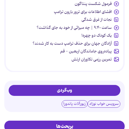
فرمول شکست پنتاگون
افشای اطلاعات برای ترور بارون ترامپ
نجات از غرق شدگی
ساعت ۹:۴۰ | چه میراثی از خود به جای گذاشت؟
یک کودک دو چهره!
آزادگان جهان برای حذف ترامپ دست به کار شدند؟
پیاده‌روی جاماندگان اربعین - قم
تمرین رزمی تکاوران ارتش
وب‌گردی
سرویس خواب نوزاد
زیورآلات پاندورا
پربحث‌ها