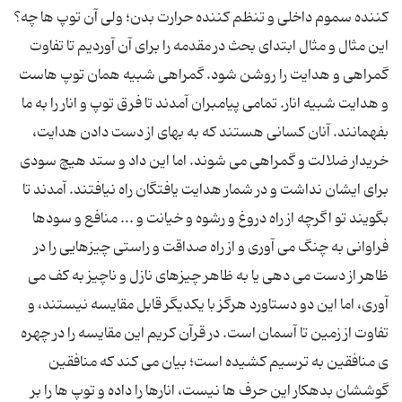
کننده سموم داخلی و تنظم کننده حرارت بدن؛ ولی آن توپ ها چه؟
این مثال و مثال ابتدای بحث در مقدمه را برای آن آوردیم تا تفاوت
گمراهی و هدایت را روشن شود. گمراهی شبیه همان توپ هاست
و هدایت شبیه انار. تمامی پیامبران آمدند تا فرق توپ و انار را به ما
بفهمانند. آنان کسانی هستند که به بهای از دست دادن هدایت،
خریدار ضلالت و گمراهی می شوند. اما این داد و ستد هیچ سودی
برای ایشان نداشت و در شمار هدایت یافتگان راه نیافتند. آمدند تا
بگویند تو اگرچه از راه دروغ و رشوه و خیانت و ... منافع و سودها
فراوانی به چنگ می آوری و از راه صداقت و راستی چیزهایی را در
ظاهر از دست می دهی یا به ظاهر چیزهای نازل و ناچیز به کف می
آوری، اما این دو دستاورد هرگز با یکدیگر قابل مقایسه نیستند، و
تفاوت از زمین تا آسمان است. در قرآن کریم این مقایسه را در چهره
ی منافقین به ترسیم کشیده است؛ بیان می کند که منافقین
گوششان بدهکار این حرف ها نیست، انارها را داده و توپ ها را بر