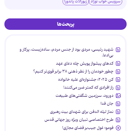
سرویس خواب نوزاد
زیورآلات پاندورا
پربحث‌ها
شهید رئیسی، مردی بود از جنس مردم، ساده‌زیست، پرکار و
بی‌ادعا.
کدهای پیشواز پویش چله دعای عهد
چطور خودمان را از نظر ذهنی ۳۸ برابر قوی‌تر کنیم؟
کن ۲۰۲۵؛ جشنواره‌ای علیه خانواده
راز افرادی که کمتر ضرر می‌کنند!
دورود، سرزمین شگفتی‌های طبیعت
جان فدا
نماز لیله الدفن برای شهدای بیت رهبری
طرح اختصاصی تبیان ویژه روز جهانی قدس
فومو؛ غول جیب‌بر فضای مجازی!