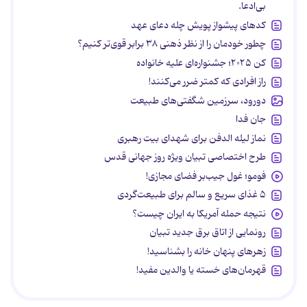
بی‌ادعا.
کدهای پیشواز پویش چله دعای عهد
چطور خودمان را از نظر ذهنی ۳۸ برابر قوی‌تر کنیم؟
کن ۲۰۲۵؛ جشنواره‌ای علیه خانواده
راز افرادی که کمتر ضرر می‌کنند!
دورود، سرزمین شگفتی‌های طبیعت
جان فدا
نماز لیله الدفن برای شهدای بیت رهبری
طرح اختصاصی تبیان ویژه روز جهانی قدس
فومو؛ غول جیب‌بر فضای مجازی!
۵ غذای سریع و سالم برای طبیعت‌گردی
نتیجه حمله آمریکا به ایران چیست؟
رونمایی از اتاق برق جدید تبیان
زهرهای پنهان خانه را بشناسید!
قهرمان‌های خسته یا والدین مفید!