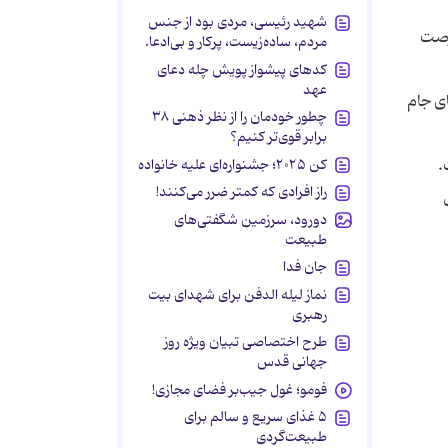
شهید رئیسی، مردی بود از جنس
رصت
مردم، ساده‌زیست، پرکار و بی‌ادعا.
کدهای پیشواز پویش چله دعای
عهد
زبان رقابت های جام
چطور خودمان را از نظر ذهنی ۳۸
برابر قوی‌تر کنیم؟
کن ۲۰۲۵؛ جشنواره‌ای علیه خانواده
راز افرادی که کمتر ضرر می‌کنند!
دورود، سرزمین شگفتی‌های
طبیعت
جان فدا
نماز لیله الدفن برای شهدای بیت
رهبری
طرح اختصاصی تبیان ویژه روز
جهانی قدس
فومو؛ غول جیب‌بر فضای مجازی!
۵ غذای سریع و سالم برای
طبیعت‌گردی