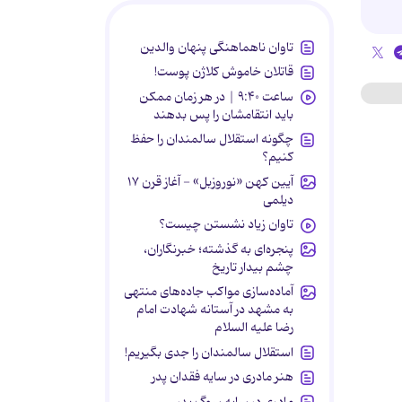
تاوان ناهماهنگی پنهان والدین
قاتلان خاموش کلاژن پوست!
ساعت ۹:۴۰ | در هر زمان ممکن
باید انتقامشان را پس بدهند
چگونه استقلال سالمندان را حفظ
کنیم؟
آیین کهن «نوروزبل» - آغاز قرن ۱۷
دیلمی
تاوان زیاد نشستن چیست؟
پنجره‌ای به گذشته؛ خبرنگاران،
چشم بیدار تاریخ
آماده‌سازی مواکب جاده‌های منتهی
به مشهد در آستانه شهادت امام
رضا علیه السلام
استقلال سالمندان را جدی بگیریم!
هنر مادری در سایه‌ فقدان پدر
مادری در سایه سوگ پدر