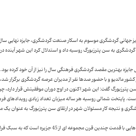
 گردشگری به سن پترزبورگ روسیه داد و استدلال کرد این شهر آینده د
کشور مالدیو و با حضور صدها نفر از مدیران عرصه گردشگری برگزار شد،
ترزبورگ گفت: این شهر اکنون در اوج دوران موفقیتش قرار دارد، چرا
ست. پایتخت شمالی روسیه هر ساله میزبان تعداد زیادی رویدادهای فر
دشگری و نتیجه کار مسئولان شهر در ارتقای سن پترزبورگ به عنوان یک 
شهر سن پترزبورگ با فرهنگ فوق العاده غنی، سنت هایی با قدمت چندین قرن مجموعه ای از 45 جزیره 