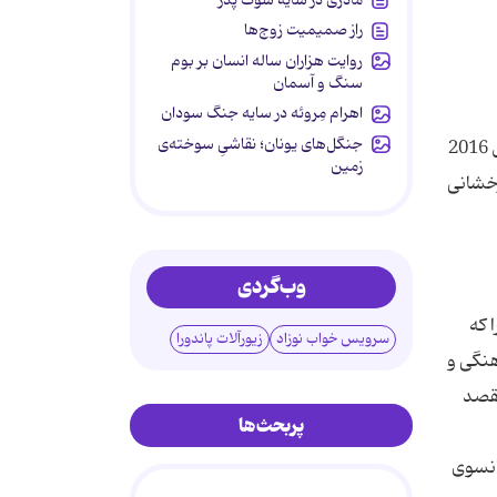
راز صمیمیت زوج‌ها
روایت هزاران ساله انسان بر بوم
سنگ و آسمان
اهرام مِروئه در سایه جنگ سودان
جنگل‌های یونان؛ نقاشیِ سوخته‌ی
به گزارش خبرگزاری ایسنا به نقل از «تراول نیوز»، جوایز جهانی گردشگری موسوم به اسکار صنعت گردشگری، جایزه نهایی سال 2016
زمین
رخشانی
وب‌گردی
 که
سرویس خواب نوزاد
زیورآلات پاندورا
هنگی و
مقصد
پربحث‌ها
است که به سبک فرانسوی