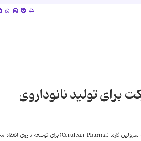
ت برای تولید نانوداروی
نوارتیس (Novartis) همکاری مشترکی با شرکت سرولین فارما (Cerulean Pharma) برای توسعه دا