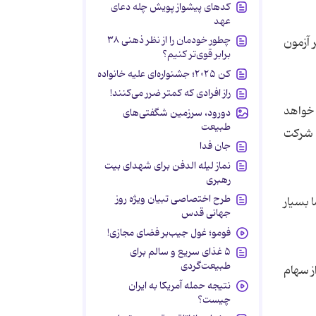
کدهای پیشواز پویش چله دعای
عهد
چطور خودمان را از نظر ذهنی ۳۸
 نظیر آزمون
برابر قوی‌تر کنیم؟
کن ۲۰۲۵؛ جشنواره‌ای علیه خانواده
راز افرادی که کمتر ضرر می‌کنند!
 خواهد
دورود، سرزمین شگفتی‌های
طبیعت
ن شرکت
جان فدا
نماز لیله الدفن برای شهدای بیت
رهبری
طرح اختصاصی تبیان ویژه روز
 بسیار
جهانی قدس
فومو؛ غول جیب‌بر فضای مجازی!
۵ غذای سریع و سالم برای
طبیعت‌گردی
 دار این شرکت، مبلغ ۲۰ میلیون دلار از سهام
نتیجه حمله آمریکا به ایران
چیست؟