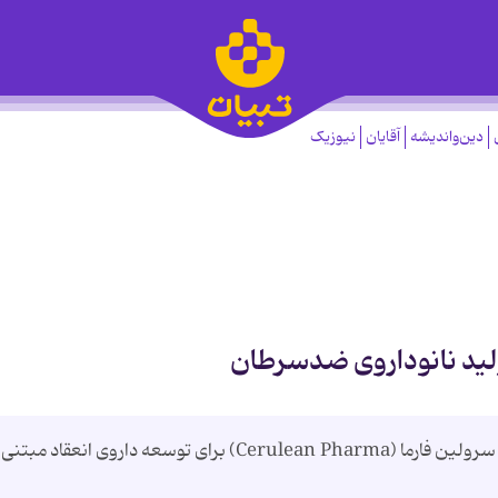
دین‌واندیشه
آقایان
نیوزیک
لید نانوداروی ضدسرطان
نوارتیس (Novartis) همکاری مشترکی با شرکت سرولین فارما (Cerulean Pharma) برای توسعه داروی انعقاد مب