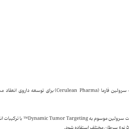
نوارتیس (Novartis) همکاری مشترکی با شرکت سرولین فارما (Cerulean Pharma) برای توسعه دا
در این پروژه، فناوری هدف گیری دینامیک تومور شرکت سرولین موسوم به Targeting