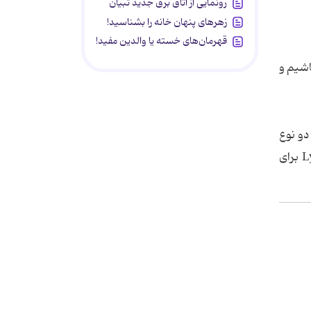
رونمایی از اتاق برق جدید تبیان
زهرهای پنهان خانه را بشناسید!
قهرمان‌های خسته یا والدین مفید!
باشیم و
 دو نوع
روش شیمی درمانی و رادیودرمانی تومور صلب را مورد هدف قرار داد. البته این نانودارو به صورت ترکیبی با داروی Lynparza برای