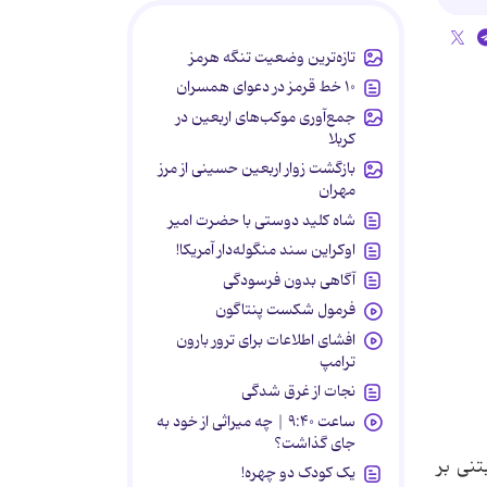
تازه‌ترین وضعیت تنگه هرمز
۱۰ خط قرمز در دعوای همسران
جمع‌آوری موکب‌های اربعین در
کربلا
بازگشت زوار اربعین حسینی از مرز
مهران
شاه کلید دوستی با حضرت امیر
اوکراین سند منگوله‌دار آمریکا!
آگاهی بدون فرسودگی
فرمول شکست پنتاگون
افشای اطلاعات برای ترور بارون
ترامپ
نجات از غرق شدگی
ساعت ۹:۴۰ | چه میراثی از خود به
جای گذاشت؟
روی انعقاد مبتنی بر
یک کودک دو چهره!