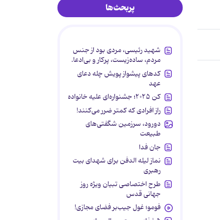
پربحث‌ها
شهید رئیسی، مردی بود از جنس
مردم، ساده‌زیست، پرکار و بی‌ادعا.
کدهای پیشواز پویش چله دعای
عهد
کن ۲۰۲۵؛ جشنواره‌ای علیه خانواده
راز افرادی که کمتر ضرر می‌کنند!
دورود، سرزمین شگفتی‌های
طبیعت
جان فدا
نماز لیله الدفن برای شهدای بیت
رهبری
طرح اختصاصی تبیان ویژه روز
جهانی قدس
فومو؛ غول جیب‌بر فضای مجازی!