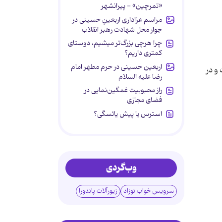
«تمرچین» - پیرانشهر
مراسم عزاداری اربعینِ حسینی در
جوار محل شهادت رهبر انقلاب
چرا هرچی بزرگ‌تر میشیم، دوستای
کمتری داریم؟
اربعین حسینی در حرم مطهر امام
ی عدد 89 قرار گرفته است و در
رضا علیه السلام
راز محبوبیت غمگین‌نمایی در
فضای مجازی
استرس یا پیش یائسگی؟
وب‌گردی
سرویس خواب نوزاد
زیورآلات پاندورا