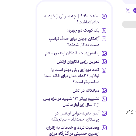
ساعت ۹:۴۰ | چه میراثی از خود به
جای گذاشت؟
یک کودک دو چهره!
آزادگان جهان برای حذف ترامپ
دست به کار شدند؟
پیاده‌روی جاماندگان اربعین - قم
تمرین رزمی تکاوران ارتش
کمد دیواری ریلی بهتر است یا
لولایی؟ کدام مدل برای خانه شما
مناسب‌تر است؟
میانکاله در آتش
تشییع پیکر ۱۱۲ شهید در غزه پس
از ۳ سال زیر آوار ماندن
ی عدد 89 قرار گرفته است و در
آیین تعزیه‌خوانی اربعین در
روستای احمدآباد - میانجلگه
وضعیت تردد و خدمات به زائران
اربعین حسینی در گذرگاه مرزی