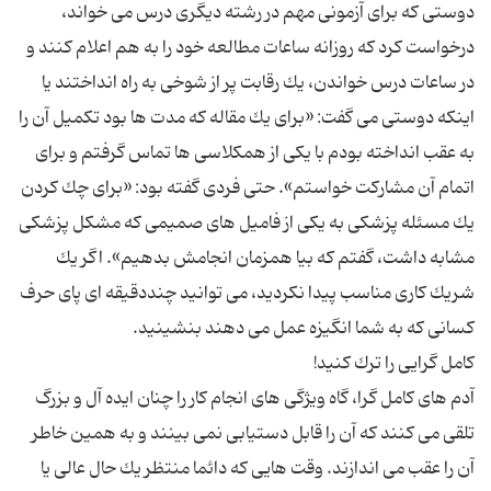
دوستی كه برای آزمونی مهم در رشته دیگری درس می خواند،
درخواست كرد كه روزانه ساعات مطالعه خود را به هم اعلام كنند و
در ساعات درس خواندن، یك رقابت پر از شوخی به راه انداختند یا
اینكه دوستی می گفت: «برای یك مقاله كه مدت ها بود تكمیل آن را
به عقب انداخته بودم با یكی از همكلاسی ها تماس گرفتم و برای
اتمام آن مشاركت خواستم». حتی فردی گفته بود: «برای چك كردن
یك مسئله پزشكی به یكی از فامیل های صمیمی كه مشكل پزشكی
مشابه داشت، گفتم كه بیا همزمان انجامش بدهیم». اگر یك
شریك كاری مناسب پیدا نكردید، می توانید چنددقیقه ای پای حرف
آدم های كامل گرا، گاه ویژگی های انجام كار را چنان ایده آل و بزرگ
تلقی می كنند كه آن را قابل دستیابی نمی بینند و به همین خاطر
آن را عقب می اندازند. وقت هایی كه دائما منتظر یك حال عالی یا