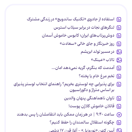
استفاده از جادوی «تکنیک ساندویچ» در زندگی مشترک
لنگرهای نجات در برابر سیلاب استرس
دوش‌پرتاب‌های ایران؛ کابوس خاموش آسمان
روز خبرنگار و جای خالی «سعادت»
در مسیر تولد ابریشم
تالاب «عینک»
آمدمت که بنگرم، گریه نمی‌دهد امان...
تخم مرغ خام یا پخته؟
برای پذیرایی چه لوستری بخریم؟ راهنمای انتخاب لوستر پذیرای
بر اساس متراژ و دکوراسیون
تاوان ناهماهنگی پنهان والدین
قاتلان خاموش کلاژن پوست!
ساعت ۹:۴۰ | در هر زمان ممکن باید انتقامشان را پس بدهند
چگونه استقلال سالمندان را حفظ کنیم؟
آیین کهن «نوروزبل» - آغاز قرن ۱۷ دیلمی