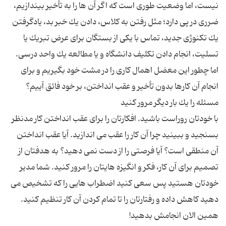
نیست، اما وضعیت طوری است كه اگر آن ها را به تأخیر بیندازیم،
ضرری در پی دارد؛ مثل رفتن به كلاس، دادن یك خبر بد، یادگرفتن
یك تكنوژی جدید، تماس با یكی از بستگان برای عرض تبریك یا
تسلیت، انجام دادن تكلیف دانشگاه و یا مطالعه یك واحد درسی.
اما چطور این معضل اهمال كاری را در مشت خود بگیریم و برای
با خودتان روراست باشید. افكارتان را برای عقب انداختن كار مدنظر
بسنجید و ببینید چرا آن كار را عقب می اندازید. آیا عقب انداختن
آن منطقی است؟ آیا فرصتی را از دست نمی دهید؟ به هدفتان از
تصمیم برای آن كار، فكر و انگیزه هایتان را مرور كنید. شما مدیر
خودتان هستید پس سعی كنید اضطراب هایی را كه تشخیص می