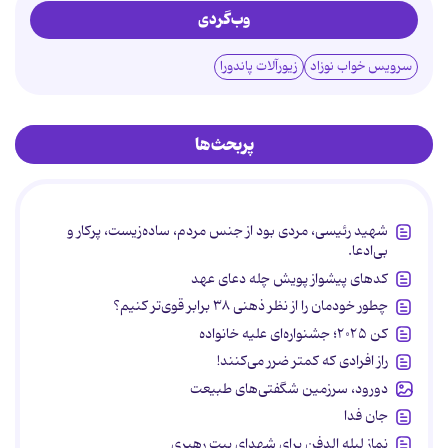
وب‌گردی
سرویس خواب نوزاد
زیورآلات پاندورا
پربحث‌ها
شهید رئیسی، مردی بود از جنس مردم، ساده‌زیست، پرکار و
بی‌ادعا.
کدهای پیشواز پویش چله دعای عهد
چطور خودمان را از نظر ذهنی ۳۸ برابر قوی‌تر کنیم؟
کن ۲۰۲۵؛ جشنواره‌ای علیه خانواده
راز افرادی که کمتر ضرر می‌کنند!
دورود، سرزمین شگفتی‌های طبیعت
جان فدا
نماز لیله الدفن برای شهدای بیت رهبری