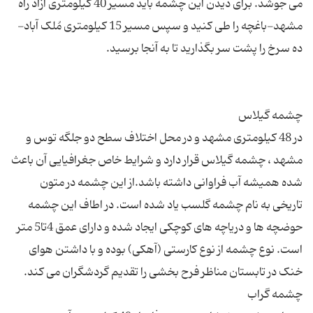
می جوشد. برای دیدن این چشمه باید مسیر 40 کیلومتری آزاد راه
مشهد-باغچه را طی کنید و سپس مسیر 15 کیلومتری مُلک آباد-
در 48 کیلومتری مشهد و در محل اختلاف سطح دو جلگه توس و
مشهد ، چشمه گیلاس قرار دارد و شرایط خاص جغرافیایی آن باعث
شده همیشه آب فراوانی داشته باشد.از این چشمه در متون
تاریخی به نام چشمه گلسب یاد شده است. در اطاف این چشمه
حوضچه ها و دریاچه های کوچکی ایجاد شده و دارای عمق 4تا5 متر
است. نوع چشمه از نوع کارستی (آهکی) بوده و با داشتن هوای