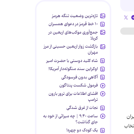
تازه‌ترین وضعیت تنگه هرمز
۱۰ خط قرمز در دعوای همسران
جمع‌آوری موکب‌های اربعین در
کربلا
بازگشت زوار اربعین حسینی از مرز
مهران
شاه کلید دوستی با حضرت امیر
اوکراین سند منگوله‌دار آمریکا!
آگاهی بدون فرسودگی
فرمول شکست پنتاگون
افشای اطلاعات برای ترور بارون
ترامپ
نجات از غرق شدگی
ساعت ۹:۴۰ | چه میراثی از خود به
یران
جای گذاشت؟
تخاب
یک کودک دو چهره!