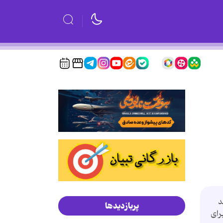
د
پربازدیدها
رای