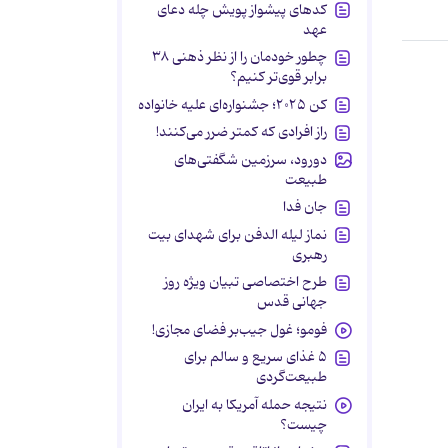
کدهای پیشواز پویش چله دعای
عهد
چطور خودمان را از نظر ذهنی ۳۸
برابر قوی‌تر کنیم؟
کن ۲۰۲۵؛ جشنواره‌ای علیه خانواده
راز افرادی که کمتر ضرر می‌کنند!
دورود، سرزمین شگفتی‌های
طبیعت
جان فدا
نماز لیله الدفن برای شهدای بیت
رهبری
طرح اختصاصی تبیان ویژه روز
جهانی قدس
فومو؛ غول جیب‌بر فضای مجازی!
۵ غذای سریع و سالم برای
طبیعت‌گردی
نتیجه حمله آمریکا به ایران
چیست؟