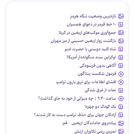
تازه‌ترین وضعیت تنگه هرمز
۱۰ خط قرمز در دعوای همسران
جمع‌آوری موکب‌های اربعین در کربلا
بازگشت زوار اربعین حسینی از مرز مهران
شاه کلید دوستی با حضرت امیر
اوکراین سند منگوله‌دار آمریکا!
آگاهی بدون فرسودگی
فرمول شکست پنتاگون
افشای اطلاعات برای ترور بارون ترامپ
نجات از غرق شدگی
ساعت ۹:۴۰ | چه میراثی از خود به جای گذاشت؟
یک کودک دو چهره!
آزادگان جهان برای حذف ترامپ دست به کار شدند؟
پیاده‌روی جاماندگان اربعین - قم
تمرین رزمی تکاوران ارتش