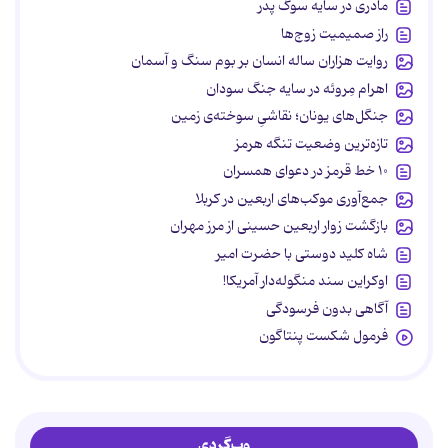
مادری در سایه سوگ پدر
راز صمیمیت زوج‌ها
روایت هزاران ساله انسان بر بوم سنگ و آسمان
اهرام مِروئه در سایه جنگ سودان
جنگل‌های یونان؛ نقاشیِ سوخته‌ی زمین
تازه‌ترین وضعیت تنگه هرمز
۱۰ خط قرمز در دعوای همسران
جمع‌آوری موکب‌های اربعین در کربلا
بازگشت زوار اربعین حسینی از مرز مهران
شاه کلید دوستی با حضرت امیر
اوکراین سند منگوله‌دار آمریکا!
آگاهی بدون فرسودگی
فرمول شکست پنتاگون
وب‌گردی