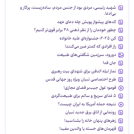
شهید رئیسی، مردی بود از جنس مردم، ساده‌زیست، پرکار و
بی‌ادعا.
کدهای پیشواز پویش چله دعای عهد
چطور خودمان را از نظر ذهنی ۳۸ برابر قوی‌تر کنیم؟
کن ۲۰۲۵؛ جشنواره‌ای علیه خانواده
راز افرادی که کمتر ضرر می‌کنند!
دورود، سرزمین شگفتی‌های طبیعت
جان فدا
نماز لیله الدفن برای شهدای بیت رهبری
طرح اختصاصی تبیان ویژه روز جهانی قدس
فومو؛ غول جیب‌بر فضای مجازی!
۵ غذای سریع و سالم برای طبیعت‌گردی
نتیجه حمله آمریکا به ایران چیست؟
رونمایی از اتاق برق جدید تبیان
زهرهای پنهان خانه را بشناسید!
قهرمان‌های خسته یا والدین مفید!