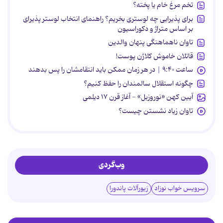
تخم مرغ خام یا پخته؟
برای پذیرایی چه لوستری بخریم؟ راهنمای انتخاب لوستر پذیرای
بر اساس متراژ و دکوراسیون
تاوان ناهماهنگی پنهان والدین
قاتلان خاموش کلاژن پوست!
ساعت ۹:۴۰ | در هر زمان ممکن باید انتقامشان را پس بدهند
چگونه استقلال سالمندان را حفظ کنیم؟
آیین کهن «نوروزبل» - آغاز قرن ۱۷ دیلمی
تاوان زیاد نشستن چیست؟
وب‌گردی
سرویس خواب نوزاد
زیورآلات پاندورا