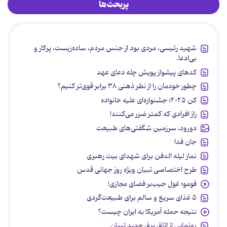
پربحث‌ها
شهید رئیسی، مردی بود از جنس مردم، ساده‌زیست، پرکار و
بی‌ادعا.
کدهای پیشواز پویش چله دعای عهد
چطور خودمان را از نظر ذهنی ۳۸ برابر قوی‌تر کنیم؟
کن ۲۰۲۵؛ جشنواره‌ای علیه خانواده
راز افرادی که کمتر ضرر می‌کنند!
دورود، سرزمین شگفتی‌های طبیعت
جان فدا
نماز لیله الدفن برای شهدای بیت رهبری
طرح اختصاصی تبیان ویژه روز جهانی قدس
فومو؛ غول جیب‌بر فضای مجازی!
۵ غذای سریع و سالم برای طبیعت‌گردی
نتیجه حمله آمریکا به ایران چیست؟
رونمایی از اتاق برق جدید تبیان