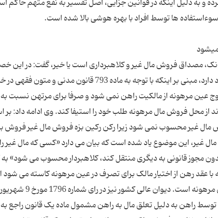
ه و به دلیل اینکه در قوانین جزایی، اصل تفسیر به نفع متهم حاکم ا
بانک، مصداق فروش مال غیر و کلاهبرداری است یا خیر، گفت: در این 
نظریه ای مشورتی از اداره کل حقوقی قوه قضاییه وجود دارد، مبنی بر اینکه با توجه به ماده 793 قانون مدنی
عین مرهونه از مالکیت راهن نمی شود و صرفا برای مرتهن نسبت به 
د از محل فروش مال مرهونه طلب خود را استیفا کند. وی ادامه داد: بر 
ش مال غیر محسوب نمی شود زیرا رکن رکین بزه فروش مال غیر فروش ب
 مال غیر، این موضوع یاد شده است که بیان می دارد «کسی که مال غیر را 
ا بدون مجوز قانونی به دیگری منتقل کند، کلاهبردار محسوب می شود» به 
 با عقد رهن از اختیار مالک برای تصرف در عین مرهونه کاسته می شود ا
مالکیت او از بین نمی رود و راهن همچنان مالک عین مرهونه است. دیوان عالی کش
نه توسط راهن به دلیل تعلق مال به راهن مشمول ماده یک قانون راجع به ا