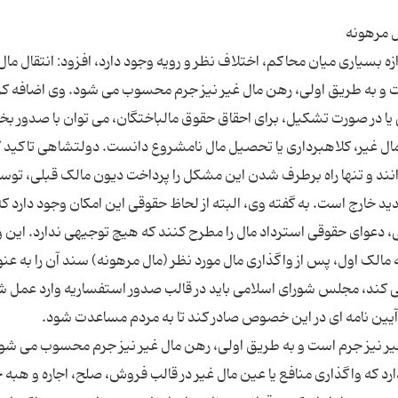
ازه بسیاری میان محاکم، اختلاف نظر و رویه وجود دارد، افزود: انتقال مال
ست و به طریق اولی، رهن مال غیر نیز جرم محسوب می شود. وی اضافه کر
یا در صورت تشکیل، برای احقاق حقوق مالباختگان، می توان با صدور ب
ال مال غیر، کلاهبرداری یا تحصیل مال نامشروع دانست. دولتشاهی تاکید ک
نند و تنها راه برطرف شدن این مشکل را پرداخت دیون مالک قبلی، توس
ید خارج است. به گفته وی، البته از لحاظ حقوقی این امکان وجود دارد که
ی، دعوای حقوقی استرداد مال را مطرح کنند که هیچ توجیهی ندارد. این 
الک اول، پس از واگذاری مال مورد نظر (مال مرهونه) سند آن را به عنو
ت می کند، مجلس شورای اسلامی باید در قالب صدور استفساریه وارد عمل 
د که واگذاری منافع یا عین مال غیر در قالب فروش، صلح، اجاره و هبه 