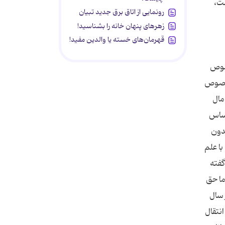
ست،
رونمایی از اتاق برق جدید تبیان
زهرهای پنهان خانه را بشناسید!
قهرمان‌های خسته یا والدین مفید!
خصوص
 و متون فقهی در خصوص
مال
اساس
دون
با علم
گفته
ما حق
ور نیز در رای شماره 1796 مورخ 9 شهریور سال
نتقال