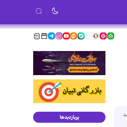
ه
پربازدیدها