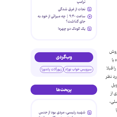
ترامپ
نجات از غرق شدگی
ساعت ۹:۴۰ | چه میراثی از خود به
جای گذاشت؟
یک کودک دو چهره!
فروش
وب‌گردی
 یا
ا قبلا
سرویس خواب نوزاد
زیورآلات پاندورا
رد نظر
ویل
پربحث‌ها
 از
صلی،
شهید رئیسی، مردی بود از جنس