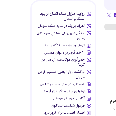
روایت هزاران ساله انسان بر بوم
سنگ و آسمان
اهرام مِروئه در سایه جنگ سودان
جنگل‌های یونان؛ نقاشیِ سوخته‌ی
زمین
تازه‌ترین وضعیت تنگه هرمز
۱۰ خط قرمز در دعوای همسران
جمع‌آوری موکب‌های اربعین در
کربلا
بازگشت زوار اربعین حسینی از مرز
مهران
شاه کلید دوستی با حضرت امیر
اوکراین سند منگوله‌دار آمریکا!
آگاهی بدون فرسودگی
جرم
فرمول شکست پنتاگون
ست،
افشای اطلاعات برای ترور بارون