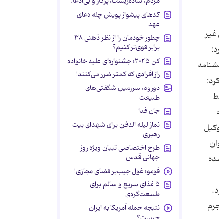
مردم، ساده‌زیست، پرکار و بی‌ادعا.
کدهای پیشواز پویش چله دعای
عهد
 غیر
چطور خودمان را از نظر ذهنی ۳۸
برابر قوی‌تر کنیم؟
د:
کن ۲۰۲۵؛ جشنواره‌ای علیه خانواده
خشنامه
راز افرادی که کمتر ضرر می‌کنند!
رد:
دورود، سرزمین شگفتی‌های
ط
طبیعت
جان فدا
نماز لیله الدفن برای شهدای بیت
وکیل
رهبری
ان
طرح اختصاصی تبیان ویژه روز
جهانی قدس
شده
فومو؛ غول جیب‌بر فضای مجازی!
۵ غذای سریع و سالم برای
طبیعت‌گردی
جرم
نتیجه حمله آمریکا به ایران
چیست؟