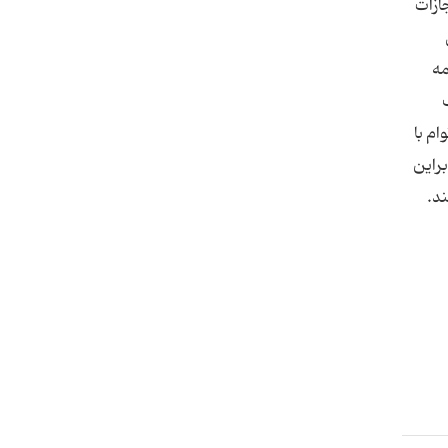
ازات
مه
م با
راین