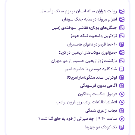
روایت هزاران ساله انسان بر بوم سنگ و آسمان
اهرام مِروئه در سایه جنگ سودان
جنگل‌های یونان؛ نقاشیِ سوخته‌ی زمین
تازه‌ترین وضعیت تنگه هرمز
۱۰ خط قرمز در دعوای همسران
جمع‌آوری موکب‌های اربعین در کربلا
بازگشت زوار اربعین حسینی از مرز مهران
شاه کلید دوستی با حضرت امیر
اوکراین سند منگوله‌دار آمریکا!
آگاهی بدون فرسودگی
فرمول شکست پنتاگون
افشای اطلاعات برای ترور بارون ترامپ
نجات از غرق شدگی
ساعت ۹:۴۰ | چه میراثی از خود به جای گذاشت؟
یک کودک دو چهره!