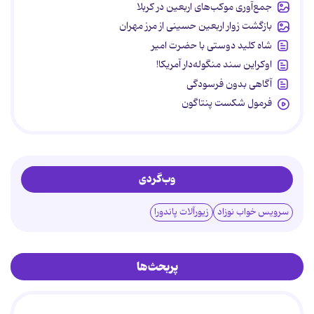
جمع‌آوری موکب‌های اربعین در کربلا
بازگشت زوار اربعین حسینی از مرز مهران
شاه کلید دوستی با حضرت امیر
اوکراین سند منگوله‌دار آمریکا!
آگاهی بدون فرسودگی
فرمول شکست پنتاگون
وب‌گردی
سرویس خواب نوزاد
زیورآلات پاندورا
پربحث‌ها