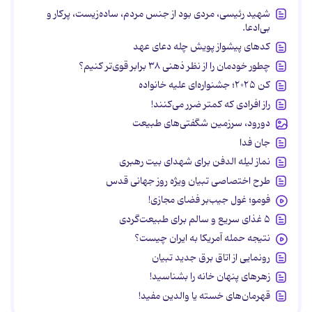
شهید رئیسی، مردی بود از جنس مردم، ساده‌زیست، پرکار و
بی‌ادعا.
کدهای پیشواز پویش چله دعای عهد
چطور خودمان را از نظر ذهنی ۳۸ برابر قوی‌تر کنیم؟
کن ۲۰۲۵؛ جشنواره‌ای علیه خانواده
راز افرادی که کمتر ضرر می‌کنند!
دورود، سرزمین شگفتی‌های طبیعت
جان فدا
نماز لیله الدفن برای شهدای بیت رهبری
طرح اختصاصی تبیان ویژه روز جهانی قدس
فومو؛ غول جیب‌بر فضای مجازی!
۵ غذای سریع و سالم برای طبیعت‌گردی
نتیجه حمله آمریکا به ایران چیست؟
رونمایی از اتاق برق جدید تبیان
زهرهای پنهان خانه را بشناسید!
قهرمان‌های خسته یا والدین مفید!