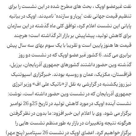
نفت غیرعضو اوپک ، بحث های مطرح شده در این نشست را برای
تنظیم قیمت جهانی نفت 'پربار و سازنده' نامیدند. اوپک در بیانیه
پایانی این نشست اعلام کرد، توافق کلی ماه گذشته در این سازمان
برای کاهش تولید، پیشاپیش بر بازار اثر گذاشته است؛ هرچند
قیمت ها هنوز پایین است و تقریبا با یک سوم بهای سه سال پیش
برابری می کند. 6 کشور غیر عضو اوپک که در نشست دو روز
گذشته وین حضور داشتند کشورهای جمهوری آذربایجان، برزیل،
قزاقستان، مکزیک، عمان و روسیه بودند. خبرگزاری اسپوتنیک
نیز روز یکشنبه در گزارشی به نقل از «ناتیک علی اف» وزیر انرژی
جمهوری آذربایجان که در نشست وین حضور داشته است، نوشت:
نشست آینده اوپک در مورد کاهش تولید در تاریخ 25و 26 نوامبر
برگزار می شود. وی با اعلام این خبر افزود: ما بدون در نظر گرفتن
هرگونه نتیجه وتغییرات در بازار به طور منظم نشست هایی را
برگزار خواهیم کرد. اعضای اوپک در نشست 26 سپتامبر (پنج مهر)