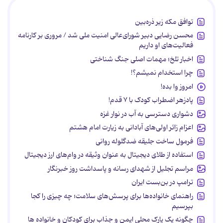
توافق مکه زیر ذره‌بین
محسن رضایی دبیر شورای‌عالی امنیت ملی شد / مروری بر کارنامه
فعالیت‌های او داریم
اخبار تلخ؛ مهمات اصلی جنگ شناختی
چرا استخدام نمیشم؟!
امروز وا بده!
پادزهر اضطراب کودک با ۷ قدم!
دشواری دسترسی به آب در نوار غزه
اعزام زائر اولی‌های آبادانی به زیارت امام هشتم
فرمول ساخت جلیقه ضدگلوله روانی
استفاده از طلای دیجیتال به عنوان وثیقه در وام‌های ارز دیجیتال
مراسم تجلیل از شهدای رسانه و پاسداشت روز خبرنگار
ترامپ در بن‌بست ایران
راهنمای خانواده‌ها برای پرسش‌های سلامت؛ چه چیزی را کجا
بپرسیم
چگونه یک پارک محلی ایمن و جذاب برای کودکان و خانواده ها