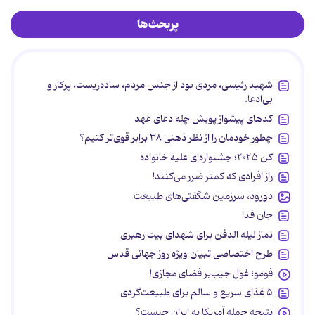
پربحث‌ها
شهید رئیسی، مردی بود از جنس مردم، ساده‌زیست، پرکار و
بی‌ادعا.
کدهای پیشواز پویش چله دعای عهد
چطور خودمان را از نظر ذهنی ۳۸ برابر قوی‌تر کنیم؟
کن ۲۰۲۵؛ جشنواره‌ای علیه خانواده
راز افرادی که کمتر ضرر می‌کنند!
دورود، سرزمین شگفتی‌های طبیعت
جان فدا
نماز لیله الدفن برای شهدای بیت رهبری
طرح اختصاصی تبیان ویژه روز جهانی قدس
فومو؛ غول جیب‌بر فضای مجازی!
۵ غذای سریع و سالم برای طبیعت‌گردی
نتیجه حمله آمریکا به ایران چیست؟