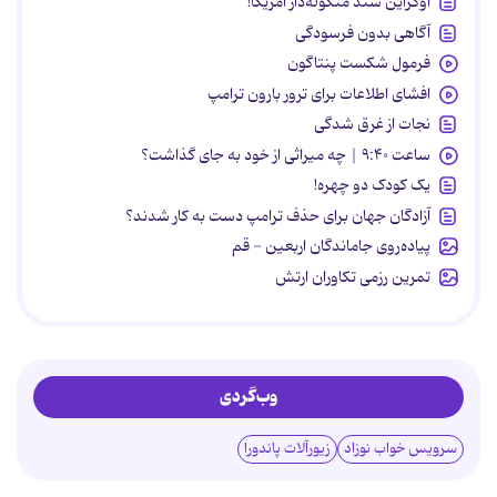
اوکراین سند منگوله‌دار آمریکا!
آگاهی بدون فرسودگی
فرمول شکست پنتاگون
افشای اطلاعات برای ترور بارون ترامپ
نجات از غرق شدگی
ساعت ۹:۴۰ | چه میراثی از خود به جای گذاشت؟
یک کودک دو چهره!
آزادگان جهان برای حذف ترامپ دست به کار شدند؟
پیاده‌روی جاماندگان اربعین - قم
تمرین رزمی تکاوران ارتش
وب‌گردی
سرویس خواب نوزاد
زیورآلات پاندورا