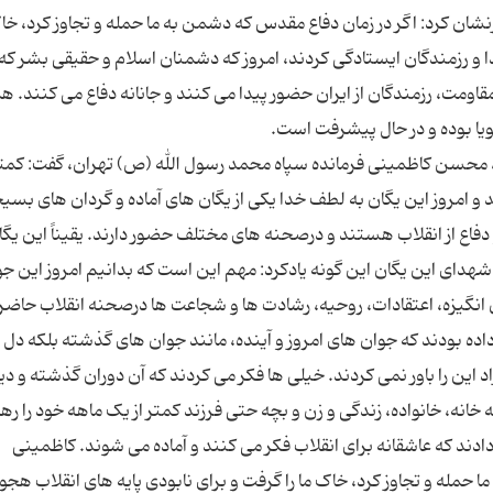
شان کرد: اگر در زمان دفاع مقدس که دشمن به ما حمله و تجاوز کرد، خاک
ا و رزمندگان ایستادگی کردند، امروز که دشمنان اسلام و حقیقی بشر که
اومت، رزمندگان از ایران حضور پیدا می کنند و جانانه دفاع می کنند. ه
 محسن کاظمینی فرمانده سپاه محمد رسول الله (ص) تهران، گفت: کمتر 
 امروز این یگان به لطف خدا یکی از یگان های آماده و گردان های بسی
فاع از انقلاب هستند و درصحنه های مختلف حضور دارند. یقیناً این یگا
 شهدای این یگان این گونه یادکرد: مهم این است که بدانیم امروز این جو
اع مقدس با همان انگیزه، اعتقادات، روحیه، رشادت ها و شجاعت ها درصحنه انقلاب حاضر
 داده بودند که جوان های امروز و آینده، مانند جوان های گذشته بلکه دل
این را باور نمی کردند. خیلی ها فکر می کردند که آن دوران گذشته و دی
تاریخی نمی آید که جوان 18، 20 و یا 30 ساله خانه، خانواده، زندگی و زن و بچه حتی فرزند کمتر از یک ماهه خود را 
ادند که عاشقانه برای انقلاب فکر می کنند و آماده می شوند. کاظمینی
حمله و تجاوز کرد، خاک ما را گرفت و برای نابودی پایه های انقلاب هجوم