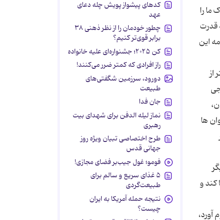
کدهای پیشواز پویش چله دعای
 ما را
عهد
 قدرت
چطور خودمان را از نظر ذهنی ۳۸
برابر قوی‌تر کنیم؟
مه این
کن ۲۰۲۵؛ جشنواره‌ای علیه خانواده
راز افرادی که کمتر ضرر می‌کنند!
از
دورود، سرزمین شگفتی‌های
طبیعت
جی
جان فدا
ن،
نماز لیله الدفن برای شهدای بیت
ان ها
رهبری
طرح اختصاصی تبیان ویژه روز
جهانی قدس
فومو؛ غول جیب‌بر فضای مجازی!
گر
۵ غذای سریع و سالم برای
رها کند و
طبیعت‌گردی
نتیجه حمله آمریکا به ایران
چیست؟
 آورد،