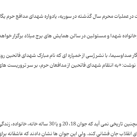
 در عملیات محرم سال گذشته در سوریه، یادواره شهدای مدافع حرم یگا
صداوسیما، با نشر ژسی از خمپاره ای که نام مبارک شهدای فاتحین رو
وشت: «به انتقام شهدای فاتحین از مدافعان حرم، بر سر تروریست های
خیلی ها فکر می کردند که آن دوران گذشته و دیگر همچنین تاریخی نمی آید که جوان 18، 20 و یا 30 ساله خا
رای انقلاب جان فشانی کند. ولی این جوان ها نشان دادند که عاشقانه برای