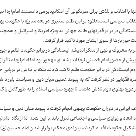
 با انقلاب و تلاش برای سرنگونی آن امکانپذیر می دانستند امام(ره) نیز 
قلاب سیاسی است.علاوه بر این ظلم ستیزی در بعد مبارزه با حکومت پهل
ستادگی در برابر قدرتهای ظالم جهانی به ویژه امریکا و اسرائیل و همچن
 به معروف و نهی از منکر اندیشه ایستادگی در برابر حکومت ظلم و جور 
 از حضور امام خمینی (ره) اندیشه ای مهجور بود اما امام(ره) متاثر از
وم ایستادگی در برابر حکومت ظلم تاکید کردند بلکه بر تلاش در برپایی
ر زمره فقهایی در نظر گرفت که به پیوند عمیق میان دین و سیاست باور داشت
 دوره پهلوی دوم تلاش داشت تا چهره سیاسی اسلام را به طور کامل پاک 
عه ایرانی در دوران حکومت پهلوی انجام گرفت تا پیوند میان دین و سیا
 و زوایای سیاسی و اجتماعی تنزل یابد.با این همه اما از نگاه امام(ر
تشکیل حکومت اقدام کردند، پیوندی محکم برقرار شد و امام حسین(ع) نی