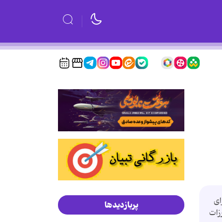
ای
پربازدیدها
زات