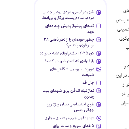
ای
شهید رئیسی، مردی بود از جنس
مردم، ساده‌زیست، پرکار و بی‌ادعا.
که پیش
کدهای پیشواز پویش چله دعای
 خمینی
عهد
یگری
چطور خودمان را از نظر ذهنی ۳۸
برابر قوی‌تر کنیم؟
ب
کن ۲۰۲۵؛ جشنواره‌ای علیه خانواده
راز افرادی که کمتر ضرر می‌کنند!
 و
دورود، سرزمین شگفتی‌های
طبیعت
در این
جان فدا
 از
نماز لیله الدفن برای شهدای بیت
 در
رهبری
بران
طرح اختصاصی تبیان ویژه روز
جهانی قدس
فومو؛ غول جیب‌بر فضای مجازی!
۵ غذای سریع و سالم برای