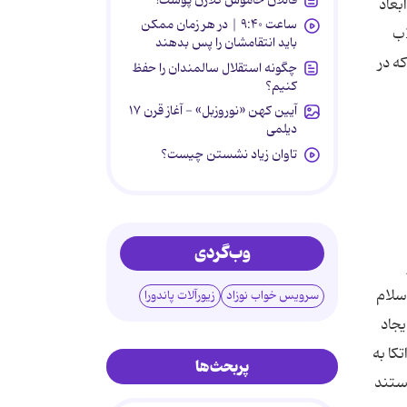
بعاد
ساعت ۹:۴۰ | در هر زمان ممکن
اب
باید انتقامشان را پس بدهند
ه در
چگونه استقلال سالمندان را حفظ
کنیم؟
آیین کهن «نوروزبل» - آغاز قرن ۱۷
دیلمی
تاوان زیاد نشستن چیست؟
وب‌گردی
سلام
سرویس خواب نوزاد
زیورآلات پاندورا
یجاد
کا به
پربحث‌ها
نستند