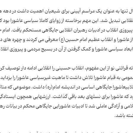
ال تنها به عنوان یک مراسم آیینی برای شیعیان اهمیت داشت در دهه ه
نقلابی تبدیل شد. این مهم برخاسته از زوایای کاملا سیاسی عاشورا بود 
به پیروزی انقلاب در ادبیات رهبران انقلابی جایگاهی مستحکم یافت. امام
 از عاشورا و انقلاب عظیم امام حسین(ع) معرفی می کردند و چهره های د
اد سیاسی عاشورا و کمک گرفتن از آن در بسیج مردمی و پیروزی انقلا
رائتی نو از این مفهوم، انقلاب حسینی را انقلابی ادامه دار توصیف کرد
ومی به قیام عاشورا تلاش داشت تا ماهیت غیرسیاسی عاشورا را بزداید. 
لابیعاشورا جایگاهی اساسی در اندیشه امام(ره) داشت. موضوعی که متاثر
ود که عاشورا برای نسلهای بعد باقی گذاشت. ارزشهایی همچون ایستادگی
می و آزادگی عاملی شد تا ادبیات عاشورایی جایگاهی محکم در بیانات ره