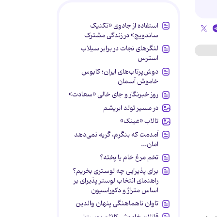
استفاده از جادوی «تکنیک
ساندویچ» در زندگی مشترک
لنگرهای نجات در برابر سیلاب
استرس
دوش‌پرتاب‌های ایران؛ کابوس
خاموش آسمان
روز خبرنگار و جای خالی «سعادت»
در مسیر تولد ابریشم
تالاب «عینک»
آمدمت که بنگرم، گریه نمی‌دهد
امان...
تخم مرغ خام یا پخته؟
برای پذیرایی چه لوستری بخریم؟
راهنمای انتخاب لوستر پذیرای بر
اساس متراژ و دکوراسیون
تاوان ناهماهنگی پنهان والدین
قاتلان خاموش کلاژن پوست!