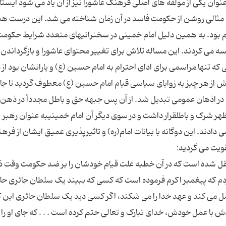
وان یکی از مولفه های اصلی فرهنگ عاشورا نیز از آن یاد می شود ایستا
 مثالی روشن از حکومت فاسد در آن زمان شناخته می شد. این درست ه
م بود. به همین دلیل امام خمینی در سخنرانیهای متعدد شرایط حکومت
ه می کردند. این مساله تلاش برای تغییر محتوای عاشورا و بازگرداندن 
ه تنها مراسمی برای ادای احترام به امام حسین (ع) و یارانشان بود از 
 بیش از هر چیز به زوایای سیاسی قیام امام حسین (ع) معطوف گردید تا جا
ا در اذهان عمومی تبدیل شد. از آن پس جبهه حق و باطل مجدداً در ذهن
هر شرک و باطلقرار داشت و در سوی دیگر آن امام خمینیبه عنوان رهبر
دادند. این دوگانه با بیانات امام(ره) و تاثیرپذیری عمیق ایشان از فره
نقل شده است که در آن خطبه علت قیام خودشان را بر ضد حکومت وقت ذ
مردم که پیغمبر اکرم فرموده است که کسی که ببیند یک سلطان جائری حل
ل می کند و عهد خدا را می شکند، اگر کسی دید یک سلطان جائری این کار
 با عمل خودش، خدای تبارک و تعالی حتم کرده است . . . که جای او را