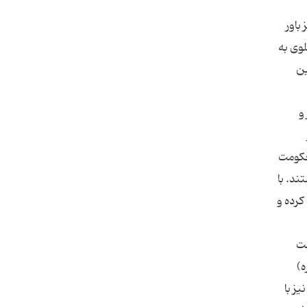
باور
وی به
ین
و
 حکومت
ند. با
کرده و
ست
ه)
ز با