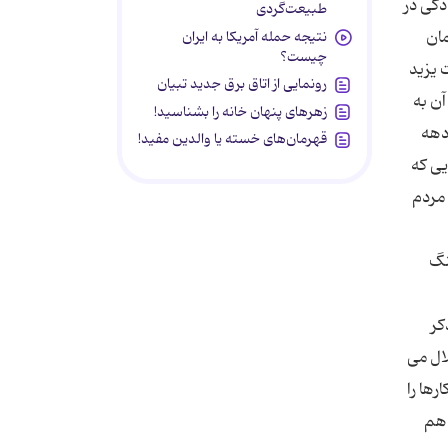
دگی در
طبیعت‌گردی
مان
نتیجه حمله آمریکا به ایران
چیست؟
 یزید
رونمایی از اتاق برق جدید تبیان
آن به
زهرهای پنهان خانه را بشناسید!
دهه
قهرمان‌های خسته یا والدین مفید!
یی که
 مردم
نگ
کر
ال می
ها را
 هم