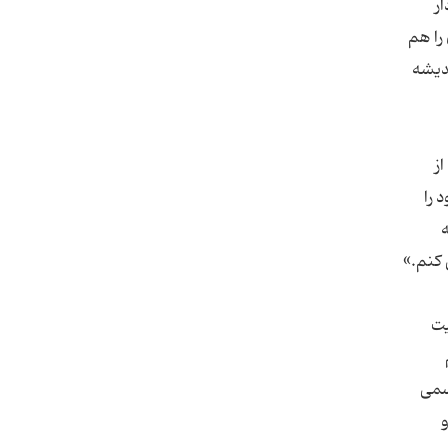
ر
را هم
است متاثر اندیشه
ز
 را
 کنم.»
یت
اسمی