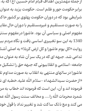
از جمله مهمترین اهداف قیام امام حسین (ع) که به عن
برابر حکومت جور و ظلم است. حکومت یزید به عنوان
شرایطی بود که در دوران حکومت پهلوی بر کشور حاک
را به صورت مستقیم و غیرمستقیم با دوران حال مقایس
مفهوم اصلی و سیاسی آن بود. عاشورا در مفهوم سنتی ک
1340 به این سو تغییری اساسی یافت و نگاه مردم
روایت «کل یوم عاشورا و کل ارض کربلا» به اصلی آشن
تداعی شد. جبهه ای که در یک سر آن شاه به عنوان مظ
جامعه-اسلامی و انقلابیونی که جبهه حق را تشکیل می 
«از حضرت سیدالشهداء -سلام الله علیه ٓ خطبه ای 
فرموده اند و آن، این است که فرموده اند خطاب به 
شمرد محرمات الله را.... و مخالف سنت رسول الله عم
می کند و مع ذلک ساکت شد و تغییر نداد با قول خودش