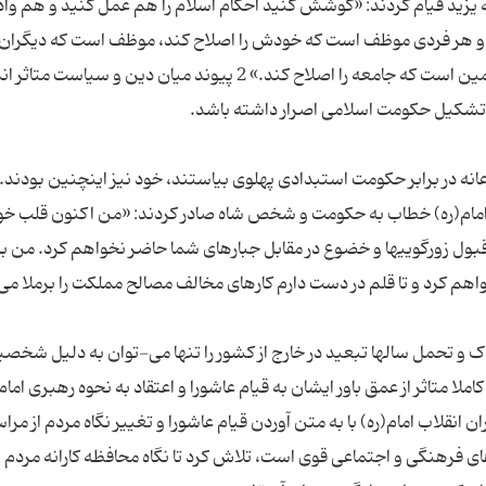
زید قیام کردند: «کوشش کنید احکام اسلام را هم عمل کنید و هم وادا
 هر فردی موظف است که خودش را اصلاح کند، موظف است که دیگران 
اصلاح کند. اصل امر به معروف و نهی از منکر برای همین است که جامعه را اصلاح کند.» 2 پیوند میان دین و سی
 در برابر حکومت استبدادی پهلوی بیاستند، خود نیز اینچنین بودند. ا
ه امام(ره) خطاب به حکومت و شخص شاه صادر کردند: «من اکنون قلب خود
بول زورگوییها و خضوع در مقابل جبارهای شما حاضر نخواهم کرد. من به
اهم کرد و تا قلم در دست دارم کارهای مخالف مصالح مملکت را برملا می
واک و تحمل سالها تبعید در خارج از کشور را تنها می-توان به دلیل شخص
کاملا متاثر از عمق باور ایشان به قیام عاشورا و اعتقاد به نحوه رهبری امام
 انقلاب امام(ره) با به متن آوردن قیام عاشورا و تغییر نگاه مردم از مر
فرهنگی و اجتماعی قوی است، تلاش کرد تا نگاه محافظه کارانه مردم و