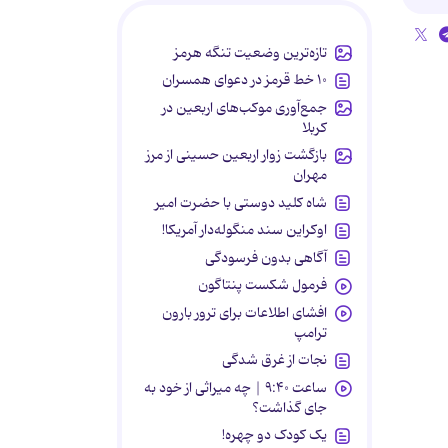
تازه‌ترین وضعیت تنگه هرمز
۱۰ خط قرمز در دعوای همسران
جمع‌آوری موکب‌های اربعین در
کربلا
بازگشت زوار اربعین حسینی از مرز
مهران
شاه کلید دوستی با حضرت امیر
اوکراین سند منگوله‌دار آمریکا!
آگاهی بدون فرسودگی
فرمول شکست پنتاگون
افشای اطلاعات برای ترور بارون
ترامپ
نجات از غرق شدگی
ساعت ۹:۴۰ | چه میراثی از خود به
جای گذاشت؟
یک کودک دو چهره!