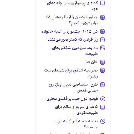
کدهای پیشواز پویش چله دعای
عهد
چطور خودمان را از نظر ذهنی ۳۸
برابر قوی‌تر کنیم؟
کن ۲۰۲۵؛ جشنواره‌ای علیه خانواده
راز افرادی که کمتر ضرر می‌کنند!
دورود، سرزمین شگفتی‌های
طبیعت
جان فدا
نماز لیله الدفن برای شهدای بیت
رهبری
طرح اختصاصی تبیان ویژه روز
جهانی قدس
فومو؛ غول جیب‌بر فضای مجازی!
۵ غذای سریع و سالم برای
طبیعت‌گردی
نتیجه حمله آمریکا به ایران
چیست؟