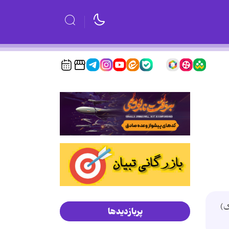
ک)
پربازدیدها