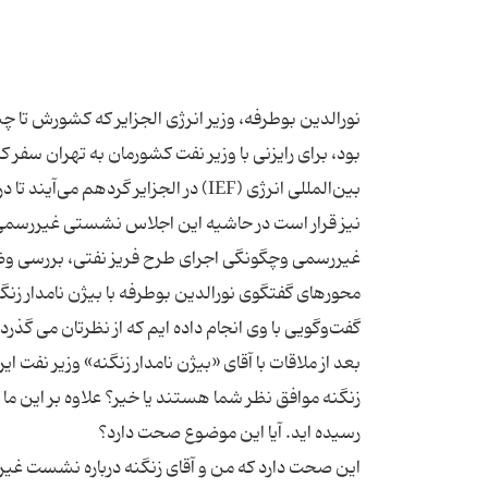
نورالدین بوطرفه، وزیر انرژی الجزایر که کشورش ت
بین‌المللی انرژی (IEF) در الجزایر گ
نیز قرار است در حاشیه این اجلاس نشستی غیررسمی 
غیررسمی وچگونگی اجرای طرح فریز نفتی، بررسی وضع
محورهای گفتگوی نورالدین بوطرفه با بیژن نامدار زنگ
بعد از ملاقات با آقای «بیژن نامدار زنگنه» وزیر نفت ای
این صحت دارد که من و آقای زنگنه درباره نشست غیرر