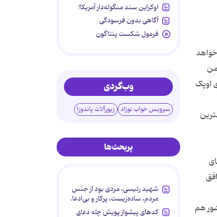
اوکراین سند منگوله‌دار آمریکا!
آگاهی بدون فرسودگی
فرمول شکست پنتاگون
خواهد
۲۸ سپتامبر، در انجمن
ضای اوپک
وب‌گردی
سرویس خواب نوزاد
زیورآلات پاندورا
ترین
پربحث‌ها
ای
شکه نفت به قیمت ۶۰ دلار به توافق
شهید رئیسی، مردی بود از جنس
مردم، ساده‌زیست، پرکار و بی‌ادعا.
شور هم
کدهای پیشواز پویش چله دعای