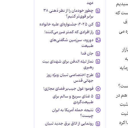
عهد
سیدیم
چطور خودمان را از نظر ذهنی ۳۸
د. این موردی است که
برابر قوی‌تر کنیم؟
اف
کن ۲۰۲۵؛ جشنواره‌ای علیه خانواده
ه می
راز افرادی که کمتر ضرر می‌کنند!
دورود، سرزمین شگفتی‌های
طبیعت
ار
جان فدا
ه
نماز لیله الدفن برای شهدای بیت
رهبری
لار برای افزایش سرمایه
طرح اختصاصی تبیان ویژه روز
جهانی قدس
یست؟
فومو؛ غول جیب‌بر فضای مجازی!
هم در
۵ غذای سریع و سالم برای
طبیعت‌گردی
مثبت
نتیجه حمله آمریکا به ایران
لیت
چیست؟
اکره
رونمایی از اتاق برق جدید تبیان