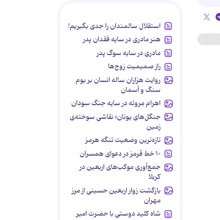
استقلال سالمندان را جدی بگیریم!
هنر مادری در سایه‌ فقدان پدر
مادری در سایه سوگ پدر
راز صمیمیت زوج‌ها
روایت هزاران ساله انسان بر بوم
سنگ و آسمان
اهرام مِروئه در سایه جنگ سودان
جنگل‌های یونان؛ نقاشیِ سوخته‌ی
زمین
تازه‌ترین وضعیت تنگه هرمز
۱۰ خط قرمز در دعوای همسران
جمع‌آوری موکب‌های اربعین در
کربلا
بازگشت زوار اربعین حسینی از مرز
مهران
شاه کلید دوستی با حضرت امیر