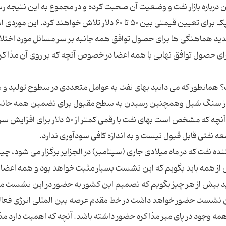
 درباره بازار نفت و وضعیت آن صحبت کرده و در مجموع به این نتیجه ر
که قیمت زیر ۵۰ دلار مناسب نیست و اینکه اعضای اوپک برای تعیین قیمتی بین ۵۰ تا ۶۰ دلار تلاش خواهند کر
ید هماهنگی ها برای حصول توافق همه جانبه بر سر مسائل مورد اختل
ای حصول توافق نهایی با همه اعضا در خصوص آنچه که بر روی آن مذاکر
 همانطور که می دانید بهای نفت به عوامل متعددی در سطوح تولید و باز
 از سنگ شیل وهمچنین رسیدن به سطح مقبول برای تضمین همه جانب
سرمایه گذاری در این مورد را نیز باید در نظر گرفت. اما آنچه که مشخص است بهای نفت با رقمی کمتر از ۵۰ د
 نفت که در ماه میلادی جاری (سپتامبر) در الجزایر برگزار می شود، چ
ز همه باید بگویم که این نشست بسیار مثبت خواهد بود و همه اعضا 
ان باید بیش از هر چیز بگویم که تصمیم این کشور به حضور در این نشست 
این نشست حضور خواهد داشت در خط مقدم عرصه بین المللی انرژی فعا
همه وجود در پای میز مذاکره حضور داشته باشد. آنچه که اهمیت دارد مذ